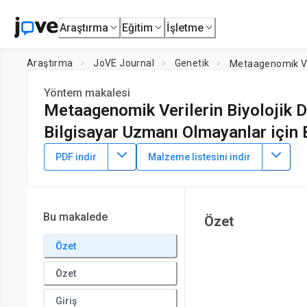
Araştırma
Eğitim
İşletme
Araştırma
JoVE Journal
Genetik
Yöntem makalesi
Metaagenomik Verilerin Biyolojik D
Bilgisayar Uzmanı Olmayanlar için
DOI:
10.3791/62250
⸱
25 Eylül 2021
PDF indir
Malzeme listesini indir
1
,
2
1
,
3
,
Zhencheng Fang
Hongwei Zhou
1
Microbiome Medicine Center, Department of Laboratory Medi
Laboratory of Organ Failure Research,
Southern Medical Uni
Bu makalede
Özet
Özet
Özet
Giriş