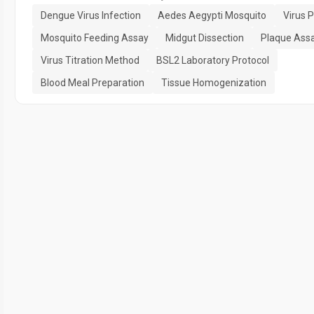
Dengue Virus Infection
Aedes Aegypti Mosquito
Virus 
Mosquito Feeding Assay
Midgut Dissection
Plaque Ass
Virus Titration Method
BSL2 Laboratory Protocol
Blood Meal Preparation
Tissue Homogenization