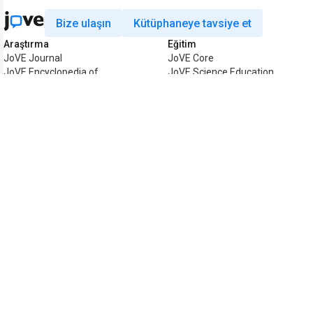
Bize ulaşın
Kütüphaneye tavsiye et
Araştırma
Eğitim
JoVE Journal
JoVE Core
JoVE Encyclopedia of
JoVE Science Education
Experiments
JoVE Lab Manual
JoVE Visualize
JoVE Quiz
İşletme
JoVE Business
Telif hakkı © 2026 MyJoVE Corpora