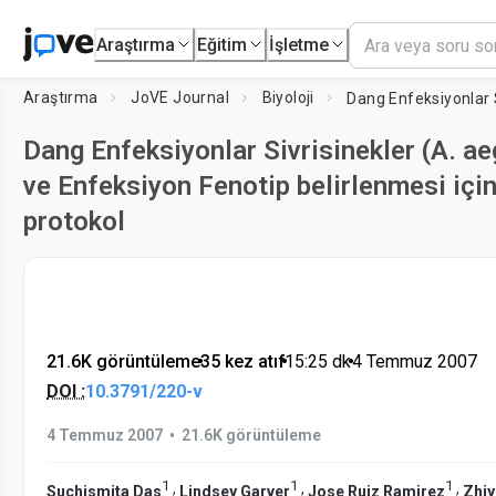
Araştırma
Eğitim
İşletme
Araştırma
JoVE Journal
Biyoloji
Dang Enfeksiyonlar Sivrisinekler (A. ae
ve Enfeksiyon Fenotip belirlenmesi içi
protokol
21.6K görüntüleme
•
35 kez atıf
•
15:25
dk
•
4 Temmuz 2007
DOI :
10.3791/220-v
•
4 Temmuz 2007
21.6K görüntüleme
1
1
1
,
,
,
Suchismita Das
Lindsey Garver
Jose Ruiz Ramirez
Zhiy