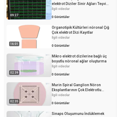
elektrot Diziler Sinir Ağları Teşvik
(ÇÇA)
İlgili videolar
09:27
0
Görüntüler
Organotipik Kültürleri nöronal Çığ
Çok elektrot Dizi Kayıtlar
İlgili videolar
16:01
0
Görüntüler
Mikro elektrot dizilerine bağlı üç
boyutlu nöronal ağlar oluşturma
İlgili videolar
02:39
0
Görüntüler
Murin Spiral Ganglion Nöron
Eksplantlarının Çok Elektrotlu
Dizilerde Kültürlenmesi
İlgili videolar
02:35
0
Görüntüler
Sinaps Oluşumunu İndüklemek