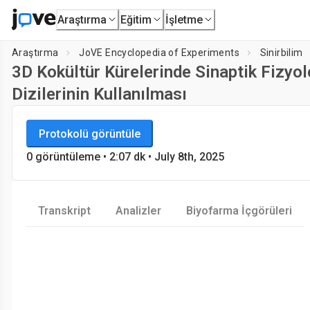
Araştırma
Eğitim
İşletme
Araştırma
JoVE Encyclopedia of Experiments
Sinirbilim
3D Kokültür Kürelerinde Sinaptik Fizyol
Dizilerinin Kullanılması
JoVE Encyclopedia of Experiments
Oynatıcı
Protokolü görüntüle
Sinirbilim
0
görüntüleme
•
2:07
dk
• July 8th, 2025
Transkript
Analizler
Biyofarma İçgörüleri
Load