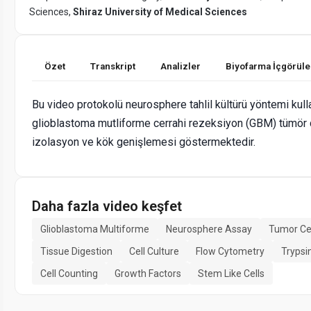
Sciences,
Shiraz University of Medical Sciences
Özet
Transkript
Analizler
Biyofarma İçgörüle
Bu video protokolü neurosphere tahlil kültürü yöntemi kull
glioblastoma mutliforme cerrahi rezeksiyon (GBM) tümör d
izolasyon ve kök genişlemesi göstermektedir.
Daha fazla video keşfet
Glioblastoma Multiforme
Neurosphere Assay
Tumor Cel
Tissue Digestion
Cell Culture
Flow Cytometry
Trypsi
Cell Counting
Growth Factors
Stem Like Cells