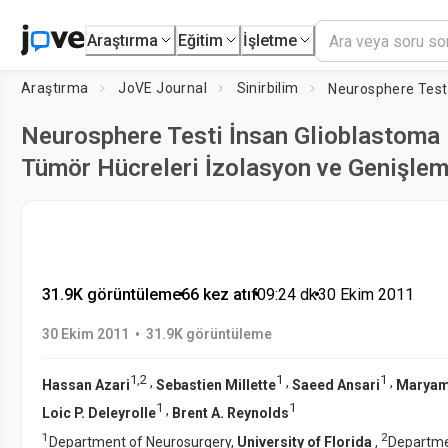
Araştırma
Eğitim
İşletme
Araştırma
JoVE Journal
Sinirbilim
Neurosphere Testi İnsan Glioblastoma
Tümör Hücreleri İzolasyon ve Genişle
31.9K görüntüleme
•
66 kez atıf
•
09:24
dk
•
30 Ekim 2011
•
30 Ekim 2011
31.9K görüntüleme
1
,
2
1
1
,
,
,
Hassan Azari
Sebastien Millette
Saeed Ansari
Maryam
1
1
,
Loic P. Deleyrolle
Brent A. Reynolds
1
2
Department of Neurosurgery,
University of Florida
,
Departme