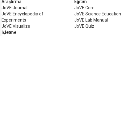
Araştırma
Eğitim
JoVE Journal
JoVE Core
JoVE Encyclopedia of
JoVE Science Education
Experiments
JoVE Lab Manual
JoVE Visualize
JoVE Quiz
İşletme
JoVE Business
Telif hakkı © 2026 MyJoVE Corpor