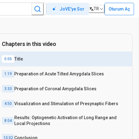
TR
Oturum Aç
JoVE'ye Sor
Chapters in this video
Title
0:05
Preparation of Acute Tilted Amygdala Slices
1:19
Preparation of Coronal Amygdala Slices
3:33
Visualization and Stimulation of Presynaptic Fibers
4:50
Results: Optogenetic Activation of Long Range and
8:04
Local Projections
Conclusion
10:02