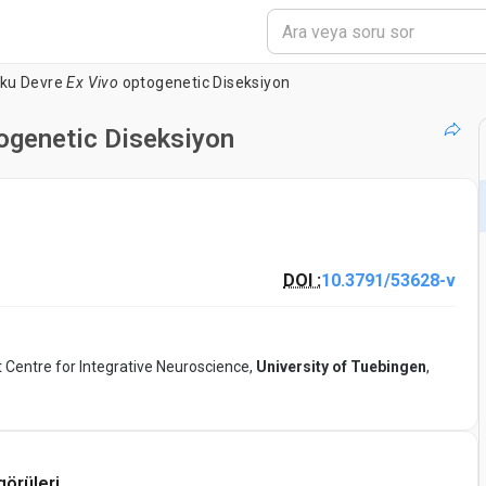
orku Devre
Ex Vivo
optogenetic Diseksiyon
ogenetic Diseksiyon
DOI :
10.3791/53628-v
t Centre for Integrative Neuroscience,
University of Tuebingen
,
görüleri