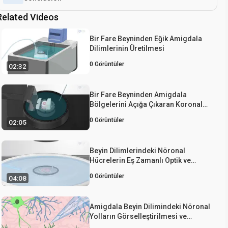
Related Videos
Bir Fare Beyninden Eğik Amigdala
Dilimlerinin Üretilmesi
0
Görüntüler
02:32
Bir Fare Beyninden Amigdala
Bölgelerini Açığa Çıkaran Koronal
Beyin Dilimi Oluşturma
0
Görüntüler
02:05
Beyin Dilimlerindeki Nöronal
Hücrelerin Eş Zamanlı Optik ve
Elektrofizyolojik İzlenmesi
0
Görüntüler
04:08
Amigdala Beyin Dilimindeki Nöronal
Yolların Görselleştirilmesi ve
Haritalanması