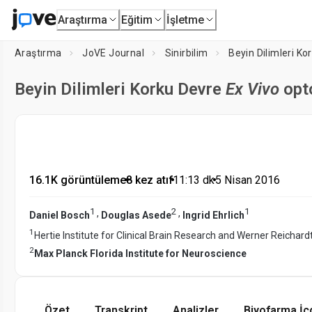
Araştırma
Eğitim
İşletme
Araştırma
JoVE Journal
Sinirbilim
Beyin Dilimleri K
Beyin Dilimleri Korku Devre
Ex Vivo
opt
16.1K görüntüleme
•
8 kez atıf
•
11:13
dk
•
5 Nisan 2016
1
2
1
,
,
Daniel Bosch
Douglas Asede
Ingrid Ehrlich
1
Hertie Institute for Clinical Brain Research and Werner Reichard
2
Max Planck Florida Institute for Neuroscience
Özet
Transkript
Analizler
Biyofarma İç