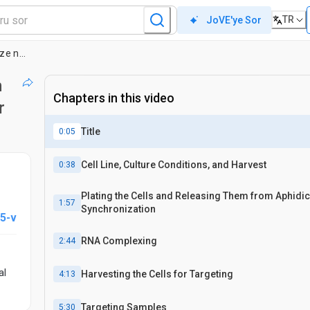
TR
JoVE'ye Sor
Yerinde mutagenisitesinin CRISPR/Cas9 ve SsODN insan hücrelerinde tarafından katalize nokta mutasyon onarım bir fonksiyonu olarak incelemek için standart bir metodoloji
n
Chapters in this video
r
Title
0:05
Cell Line, Culture Conditions, and Harvest
0:38
Plating the Cells and Releasing Them from Aphidic
1:57
Synchronization
5-v
RNA Complexing
2:44
al
Harvesting the Cells for Targeting
4:13
Targeting Samples
5:30