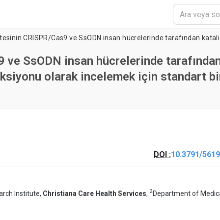
9 ve SsODN insan hücrelerinde tarafında
ksiyonu olarak incelemek için standart bi
DOI :
10.3791/5619
2
rch Institute,
Christiana Care Health Services
,
Department of Medic