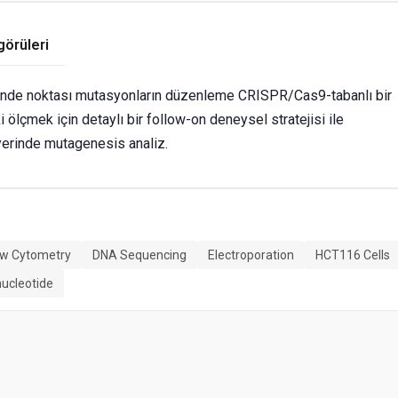
görüleri
lerinde noktası mutasyonların düzenleme CRISPR/Cas9-tabanlı bir
ölçmek için detaylı bir follow-on deneysel stratejisi ile
yerinde mutagenesis analiz.
ow Cytometry
DNA Sequencing
Electroporation
HCT116 Cells
nucleotide