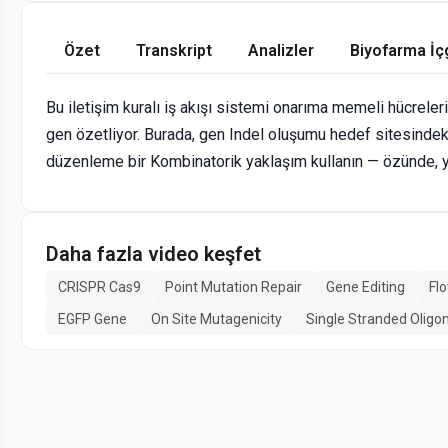
Özet
Transkript
Analizler
Biyofarma İç
Bu iletişim kuralı iş akışı sistemi onarıma memeli hücre
gen özetliyor. Burada, gen Indel oluşumu hedef sitesindeki 
düzenleme bir Kombinatorik yaklaşım kullanın — özünde, 
Daha fazla video keşfet
CRISPR Cas9
Point Mutation Repair
Gene Editing
Fl
EGFP Gene
On Site Mutagenicity
Single Stranded Oligo