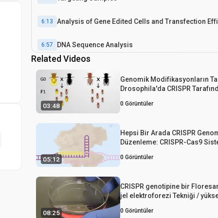
Analysis of Gene Edited Cells and Transfection Eff
6:13
DNA Sequence Analysis
6:57
Related Videos
Results: Effective Point Mutation Repair
7:56
Genomik Modifikasyonların T
Drosophila'da CRISPR Tarafınd
Conclusion
9:41
Mutantları Tanımlamak İçin Bi
0
Görüntüler
03:48
Hepsi Bir Arada CRISPR Geno
Düzenleme: CRISPR-Cas9 Sist
Kullanılarak Kültürlenmiş Hüc
0
Görüntüler
05:12
Homoloji Odaklı Onarım Taban
Knock-In İçin Bir Yöntem
CRISPR genotipine bir Floresan
jel elektroforezi Tekniği / yüks
bir Format Nakavt Mutants Cas9
0
Görüntüler
08:25