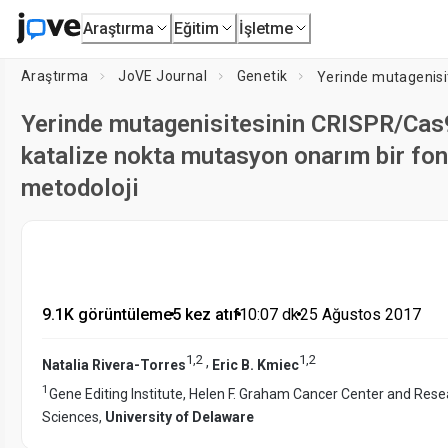
Araştırma
Eğitim
İşletme
Araştırma
JoVE Journal
Genetik
Yerinde mutagenisitesinin CRISPR/Cas
katalize nokta mutasyon onarım bir fon
metodoloji
9.1K görüntüleme
•
5 kez atıf
•
10:07
dk
•
25 Ağustos 2017
1
,
2
1
,
2
,
Natalia Rivera-Torres
Eric B. Kmiec
1
Gene Editing Institute, Helen F. Graham Cancer Center and Resea
Sciences,
University of Delaware