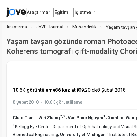
Araştırma
Eğitim
İşletme
Araştırma
JoVE Journal
Mühendislik
Yaşam tavşan gözünde roman Photoaco
Koherens tomografi çift-modality Chor
10.6K görüntüleme
•
36 kez atıf
•
09:20
dk
•
8 Şubat 2018
•
8 Şubat 2018
10.6K görüntüleme
1
2
,
3
1
,
,
,
Chao Tian
Wei Zhang
Van Phuc Nguyen
Xueding Wang
1
Kellogg Eye Center, Department of Ophthalmology and Visual S
3
Biomedical Engineering,
University of Michigan
,
Institute of B