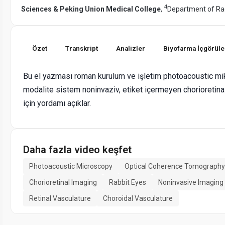
4
Sciences & Peking Union Medical College
,
Department of Ra
Özet
Transkript
Analizler
Biyofarma İçgörüle
Bu el yazması roman kurulum ve işletim photoacoustic mi
modalite sistem noninvaziv, etiket içermeyen chorioretina
için yordamı açıklar.
Daha fazla video keşfet
Photoacoustic Microscopy
Optical Coherence Tomography
Chorioretinal Imaging
Rabbit Eyes
Noninvasive Imaging
Retinal Vasculature
Choroidal Vasculature