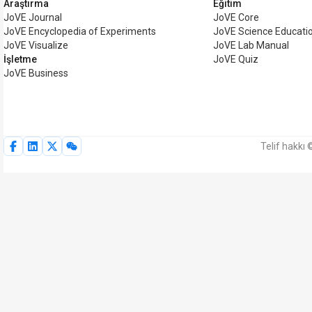
Araştırma
Eğitim
JoVE Journal
JoVE Core
JoVE Encyclopedia of Experiments
JoVE Science Educati
JoVE Visualize
JoVE Lab Manual
İşletme
JoVE Quiz
JoVE Business
Telif hakkı