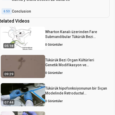
Conclusion
6:53
Related Videos
Wharton Kanalı üzerinden Fare
Submandibular Tükürük Bezi
kanülasyonu
0
Görüntüler
05:18
Tükürük Bezi Organ Kültürleri
Genetik Modifikasyon ve
Rekombinasyon
0
Görüntüler
09:29
Tükürük hipofonksiyonunun bir Sıçan
Modelinde Retroductal
Submandibuler Bezi damlatma ve
0
Görüntüler
07:44
yerelleştirilmiş fraksiyonlara
Işınlama