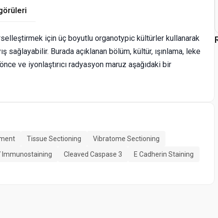
görüleri
rselleştirmek için üç boyutlu organotypic kültürler kullanarak
 sağlayabilir. Burada açıklanan bölüm, kültür, ışınlama, leke
önce ve iyonlaştırıcı radyasyon maruz aşağıdaki bir
tment
Tissue Sectioning
Vibratome Sectioning
7 Immunostaining
Cleaved Caspase 3
E Cadherin Staining