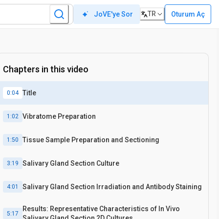
TR
Oturum Aç
JoVE'ye Sor
Chapters in this video
Title
0:04
Vibratome Preparation
1:02
Tissue Sample Preparation and Sectioning
1:50
Salivary Gland Section Culture
3:19
Salivary Gland Section Irradiation and Antibody Staining
4:01
Results: Representative Characteristics of In Vivo
5:17
Salivary Gland Section 2D Cultures