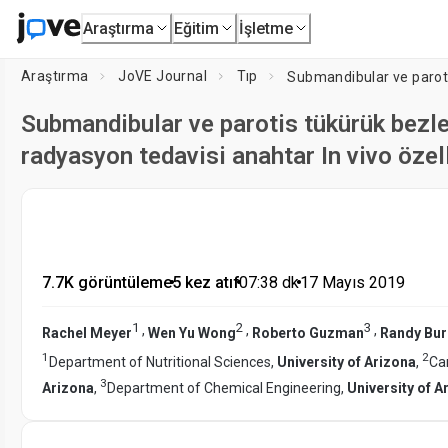
Araştırma
Eğitim
İşletme
Araştırma
JoVE Journal
Tıp
Submandibular ve parotis tükürük bezle
radyasyon tedavisi anahtar In vivo özell
7.7K görüntüleme
•
5 kez atıf
•
07:38
dk
•
17 Mayıs 2019
1
2
3
,
,
,
Rachel Meyer
Wen Yu Wong
Roberto Guzman
Randy Bu
1
2
Department of Nutritional Sciences,
University of Arizona
,
Ca
3
Arizona
,
Department of Chemical Engineering,
University of A