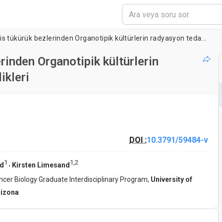
Submandibular ve parotis tükürük bezlerinden Organotipik kültürlerin radyasyon tedavisi anahtar In vivo özellikleri
rinden Organotipik kültürlerin
ikleri
DOI :
10.3791/59484-v
1
1
,
2
,
rd
Kirsten Limesand
ncer Biology Graduate Interdisciplinary Program,
University of
rizona