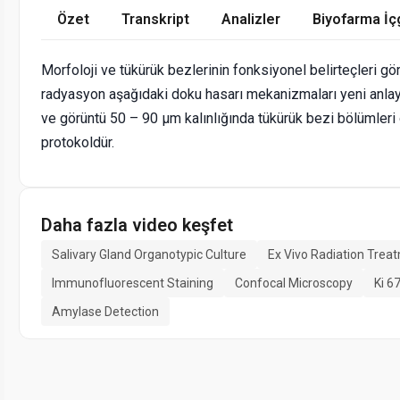
Özet
Transkript
Analizler
Biyofarma İç
Morfoloji ve tükürük bezlerinin fonksiyonel belirteçleri gö
radyasyon aşağıdaki doku hasarı mekanizmaları yeni anlayış
ve görüntü 50 – 90 μm kalınlığında tükürük bezi bölümleri 
protokoldür.
Daha fazla video keşfet
Salivary Gland Organotypic Culture
Ex Vivo Radiation Trea
Immunofluorescent Staining
Confocal Microscopy
Ki 6
Amylase Detection