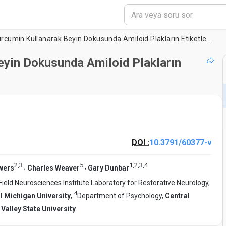
Doğal Polifenol Curcumin Kullanarak Beyin Dokusunda Amiloid Plakların Etiketlenmesi ve Görüntülenmesi
eyin Dokusunda Amiloid Plakların
DOI :
10.3791/60377-v
2
,
3
5
1
,
2
,
3
,
4
,
,
wers
Charles Weaver
Gary Dunbar
Field Neurosciences Institute Laboratory for Restorative Neurology,
4
l Michigan University
,
Department of Psychology,
Central
Valley State University