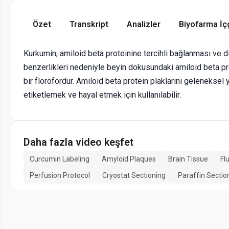
Özet
Transkript
Analizler
Biyofarma İç
Kurkumin, amiloid beta proteinine tercihli bağlanması ve d
benzerlikleri nedeniyle beyin dokusundaki amiloid beta pro
bir florofordur. Amiloid beta protein plaklarını geleneksel
etiketlemek ve hayal etmek için kullanılabilir.
Daha fazla video keşfet
Curcumin Labeling
Amyloid Plaques
Brain Tissue
Fl
Perfusion Protocol
Cryostat Sectioning
Paraffin Sectio