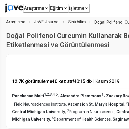
Araştırma
Eğitim
İşletme
Araştırma
JoVE Journal
Sinirbilim
Doğal Polifenol Curcumin Kullanarak B
Etiketlenmesi ve Görüntülenmesi
12.7K görüntüleme
•
10 kez atıf
•
10:15
dk
•
1 Kasım 2019
1
,
2
,
3
,
4
,
5
1
,
,
Panchanan Maiti
Alexandra Plemmons
Zackary Bo
1
2
Field Neurosciences Institute,
Ascension St. Mary's Hospital
,
3
Central Michigan University
,
Program in Neuroscience,
Centra
5
Michigan University
,
Department of Health Sciences,
Saginaw 