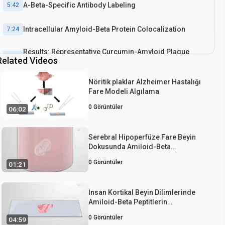
A-Beta-Specific Antibody Labeling
5:42
Intracellular Amyloid-Beta Protein Colocalization
7:24
Results: Representative Curcumin-Amyloid Plaque
8:00
Related Videos
Labeling and Imaging
Nöritik plaklar Alzheimer Hastalığı
Conclusion
9:24
Fare Modeli Algılama
0
Görüntüler
06:02
Serebral Hipoperfüze Fare Beyin
Dokusunda Amiloid-Beta
Agregasyonunun Thioflavin-S
0
Görüntüler
01:21
Boyaması
İnsan Kortikal Beyin Dilimlerinde
Amiloid-Beta Peptitlerin
Görselleştirilmesi
0
Görüntüler
04:59