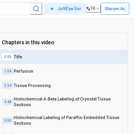
TR
Oturum Aç
JoVE'ye Sor
Chapters in this video
Title
0:05
Perfusion
1:04
Tissue Processing
2:24
Histochemical A-Beta Labeling of Cryostat Tissue
3:48
Sections
Histochemical Labeling of Paraffin-Embedded Tissue
5:00
Sections