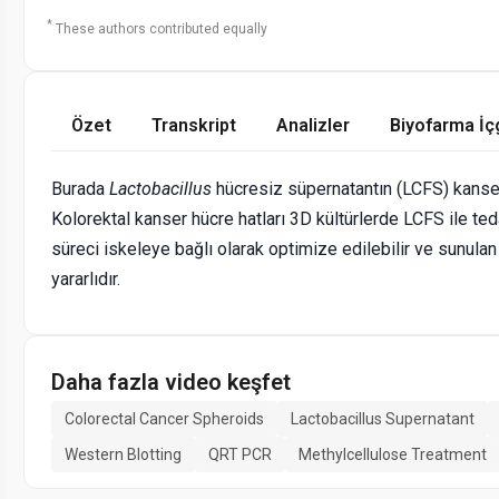
*
These authors contributed equally
Özet
Transkript
Analizler
Biyofarma İç
Burada
Lactobacillus
hücresiz süpernatantın (LCFS) kanser 
Kolorektal kanser hücre hatları 3D kültürlerde LCFS ile te
süreci iskeleye bağlı olarak optimize edilebilir ve sunulan 
yararlıdır.
Daha fazla video keşfet
Colorectal Cancer Spheroids
Lactobacillus Supernatant
Western Blotting
QRT PCR
Methylcellulose Treatment