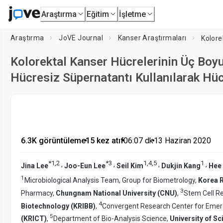
Araştırma
Eğitim
İşletme
Araştırma
JoVE Journal
Kanser Araştırmaları
Kolorektal Kanser Hücrelerinin Üç Boyut
Hücresiz Süpernatantı Kullanılarak Hü
6.3K görüntüleme
•
15 kez atıf
•
06:07
dk
•
13 Haziran 2020
*
1
,
2
*
3
1
,
4
,
5
1
,
,
,
,
Jina Lee
Joo-Eun Lee
Seil Kim
Dukjin Kang
Hee
1
Microbiological Analysis Team, Group for Biometrology,
Korea R
3
Pharmacy,
Chungnam National University (CNU)
,
Stem Cell R
4
Biotechnology (KRIBB)
,
Convergent Research Center for Emerg
5
(KRICT)
,
Department of Bio-Analysis Science,
University of S