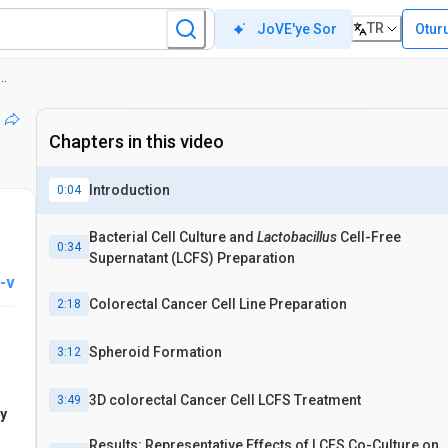
TR
Otur
JoVE'ye Sor
in Üç Boyutlu Küresel Kültürlerinde Probiyotiklerin Hücresiz Süpernatantı Kullanılarak Hücre Ölümünün Değerlendirilmesi
Chapters in this video
Introduction
0:04
Bacterial Cell Culture and
Lactobacillus
Cell-Free
0:34
Supernatant (LCFS) Preparation
-v
Colorectal Cancer Cell Line Preparation
2:18
Spheroid Formation
3:12
3D colorectal Cancer Cell LCFS Treatment
3:49
y
Results: Representative Effects of LCFS Co-Culture on