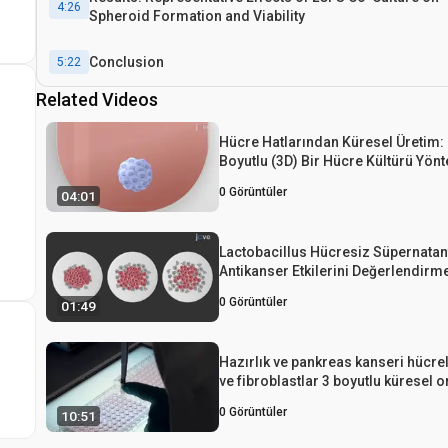
4:26
Spheroid Formation and Viability
Conclusion
5:22
Related Videos
Hücre Hatlarından Küresel Üretim:
Boyutlu (3D) Bir Hücre Kültürü Yön
0
Görüntüler
04:01
Lactobacillus Hücresiz Süpernatan
Antikanser Etkilerini Değerlendirm
İçin Bir Test
0
Görüntüler
01:49
Hazırlık ve pankreas kanseri hücrel
ve fibroblastlar 3 boyutlu küresel o
kültürlerin metabolik tahlil
0
Görüntüler
10:51