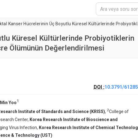
Kolorektal Kanser Hücrelerin
lu Küresel Kültürlerinde Probiyotiklerin
cre Ölümünün Değerlendirilmesi
DOI :
10.3791/61285
1
 Min Yoo
2
esearch Institute of Standards and Science (KRISS)
,
College of
esearch Center,
Korea Research Institute of Bioscience and
ing Virus Infection,
Korea Research Institute of Chemical Technolog
cience & Technology (UST)