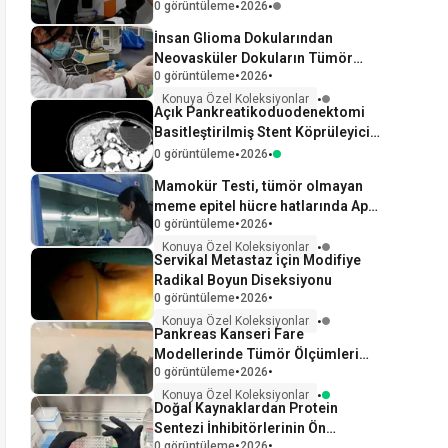
akciğer kanseri hücre hatlarında
•
•
0 görüntüleme
2026
histon modifikasyonları ve
İnsan Glioma Dokularından
transkripsiyon faktörü bağlanma
Neovasküler Dokuların Tümör
noktalarının genom çapında
•
•
0 görüntüleme
2026
Anjiyogenezinin Nicel Proteomik
haritalanması
Analizi İçin Hazırlanması
•
Konuya Özel Koleksiyonlar
Açık Pankreatikoduodenektomi
Basitleştirilmiş Stent Köprüleyici
Pankreatikodenektomi
•
•
0 görüntüleme
2026
Uygulaması
Mamokür Testi, tümör olmayan
meme epitel hücre hatlarında Api5
•
•
0 görüntüleme
2026
kaynaklı kök konumunu ortaya
koydu
•
Konuya Özel Koleksiyonlar
Servikal Metastaz için Modifiye
Radikal Boyun Diseksiyonu
•
•
0 görüntüleme
2026
•
Konuya Özel Koleksiyonlar
Pankreas Kanseri Fare
Modellerinde Tümör Ölçümleri
•
•
0 görüntüleme
2026
İçin Çok Hayvanlı Manyetik
Rezonans Görüntüleme
•
Konuya Özel Koleksiyonlar
Doğal Kaynaklardan Protein
Sentezi İnhibitörlerinin Ön
•
•
0 görüntüleme
2026