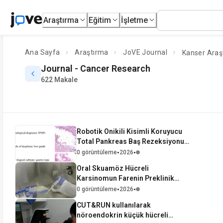
Araştırma
Eğitim
İşletme
Ana Sayfa
Araştırma
JoVE Journal
Kanser Araş
Journal -
Cancer Research
622 Makale
Robotik Onikili Kisimli Koruyucu
Total Pankreas Baş Rezeksiyonu
İçinda, İç Dükktal Papiller
•
•
0 görüntüleme
2026
Müsinöz Neoplazmalar için
Oral Skuamöz Hücreli
Karsinomun Farenin Preklinik
Modelleri İçin Translasyonel
•
•
0 görüntüleme
2026
Olarak İlgili Tümör Rezeksiyon
CUT&RUN kullanılarak
Modeli
nöroendokrin küçük hücreli