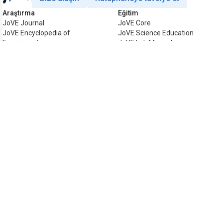
Araştırma
Eğitim
JoVE Journal
JoVE Core
JoVE Encyclopedia of
JoVE Science Education
Experiments
JoVE Lab Manual
JoVE Visualize
JoVE Quiz
İşletme
JoVE Business
Telif hakkı © 2026 MyJoVE Corpora