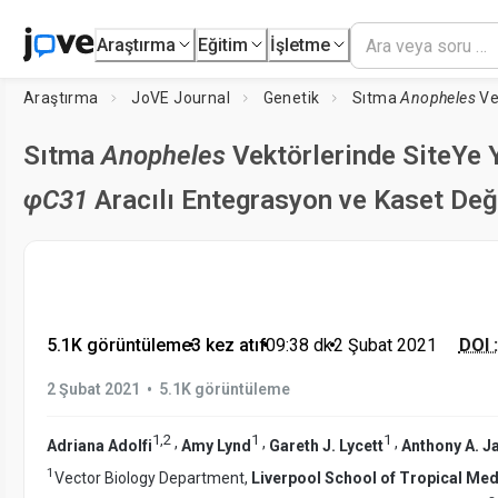
Araştırma
Eğitim
İşletme
Araştırma
JoVE Journal
Genetik
Sıtma
Anopheles
Vek
Sıtma
Anopheles
Vektörlerinde SiteYe 
φC31
Aracılı Entegrasyon ve Kaset Değ
5.1K görüntüleme
•
3 kez atıf
•
09:38
dk
•
2 Şubat 2021
DOI :
•
2 Şubat 2021
5.1K görüntüleme
1
,
2
1
1
,
,
,
Adriana Adolfi
Amy Lynd
Gareth J. Lycett
Anthony A. 
1
Vector Biology Department,
Liverpool School of Tropical Med