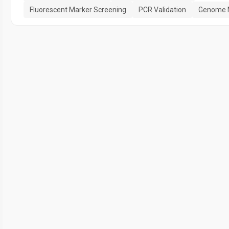
Fluorescent Marker Screening
PCR Validation
Genome M