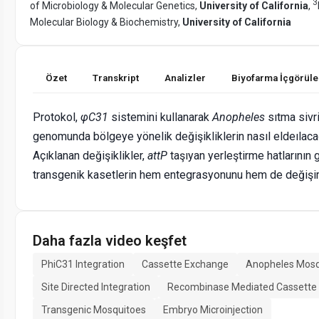
3
of Microbiology & Molecular Genetics,
University of California
,
Molecular Biology & Biochemistry,
University of California
Özet
Transkript
Analizler
Biyofarma İçgörüle
Protokol,
φC31
sistemini kullanarak
Anopheles
sıtma sivr
genomunda bölgeye yönelik değişikliklerin nasıl eldeılacağ
Açıklanan değişiklikler,
attP
taşıyan yerleştirme hatlarını
transgenik kasetlerin hem entegrasyonunu hem de değişimi
Daha fazla video keşfet
PhiC31 Integration
Cassette Exchange
Anopheles Mosq
Site Directed Integration
Recombinase Mediated Cassette
Transgenic Mosquitoes
Embryo Microinjection