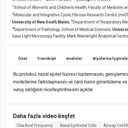
1
School of Women's and Children's Health, Faculty of Medicine a
2
Molecular and Integrative Cystic Fibrosis Research Centre (miCF
3
University of New South Wales
,
Department of Respiratory Me
4
Department of Pathology, School of Medical Sciences,
Universi
Gaus Light Microscopy Facility, Mark Wainwright Analytical Centr
Özet
Transkript
Analizler
Biyofarma İçgörüle
Bu protokol, nazal epitel hücresi toplanmasını, genişlemes
modellerine farklılaşmasını ve canlı hücre görüntüleme ve
vuruş sıklığının nicelleştirilmesini açıklar.
Daha fazla video keşfet
Cilia Beat Frequency
Nasal Epithelial Cells
Airway Cell M