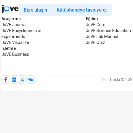
Bize ulaşın
Kütüphaneye tavsiye et
Araştırma
Eğitim
JoVE Journal
JoVE Core
JoVE Encyclopedia of
JoVE Science Education
Experiments
JoVE Lab Manual
JoVE Visualize
JoVE Quiz
İşletme
JoVE Business
Telif hakkı © 202