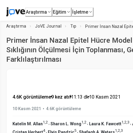
Araştırma
Eğitim
İşletme
Araştırma
JoVE Journal
Tıp
Primer İnsan Nazal Epitel Hücre Modell
Sıklığının Ölçülmesi İçin Toplanması, G
Farklılaştırılması
4.6K görüntüleme
•
9 kez atıf
•
11:13
dk
•
10 Kasım 2021
•
10 Kasım 2021
4.6K görüntüleme
1
,
2
1
,
2
1
,
2
,
3
,
,
,
Katelin M. Allan
Sharon L. Wong
Laura K. Fawcett
4
5
1
,
2
,
3
,
,
Cristan Herbert
Elvis Pandzic
Shafagh A. Waters