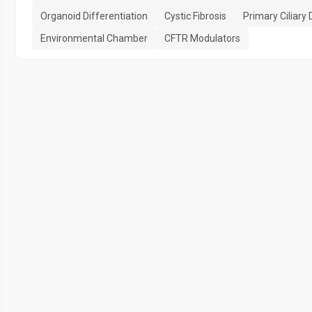
Organoid Differentiation
Cystic Fibrosis
Primary Ciliary
Environmental Chamber
CFTR Modulators