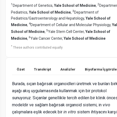
1
2
Department of Genetics,
Yale School of Medicine
,
Departmen
3
Pediatrics,
Yale School of Medicine
,
Department of
Pediatrics/Gastroenterology and Hepatology,
Yale School of
4
Medicine
,
Department of Cellular and Molecular Physiology,
Ya
5
School of Medicine
,
Yale Stem Cell Center,
Yale School of
6
Medicine
,
Yale Cancer Center,
Yale School of Medicine
*
These authors contributed equally
Özet
Transkript
Analizler
Biyofarma İçgörüle
Burada, sıçan bağırsak organoidleri üretmek ve bunları bir
aşağı akış uygulamasında kullanmak için bir protokol
sunuyoruz. Sıçanlar genellikle tercih edilen bir klinik önce
modeldir ve sağlam bağırsak organoid sistemi, in
vivo
çalışmalara eşlik edecek bir
in vitro
sistem ihtiyacını karşıl