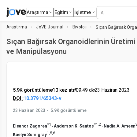
Araştırma
Eğitim
İşletme
Araştırma
JoVE Journal
Biyoloji
Sıçan Bağırsak Organoidlerinin Üretimi
ve Manipülasyonu
5.9K görüntüleme
•
10 kez atıf
•
09:49
dk
•
23 Haziran 2023
DOI :
10.3791/65343-v
•
23 Haziran 2023
5.9K görüntüleme
*
1
*
1
,
2
,
,
Eleanor Zagoren
Anderson K. Santos
Nadia A. Ameen
1
,
5
,
6
Kaelyn Sumigray