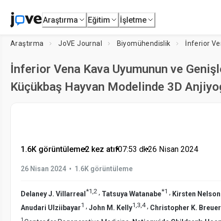
Araştırma
Eğitim
İşletme
Araştırma
JoVE Journal
Biyomühendislik
İnferior V
İnferior Vena Kava Uyumunun ve Genişlet
Küçükbaş Hayvan Modelinde 3D Anjiyogr
1.6K görüntüleme
•
2 kez atıf
•
07:53
dk
•
26 Nisan 2024
•
26 Nisan 2024
1.6K görüntüleme
*
1
,
2
*
1
,
,
Delaney J. Villarreal
Tatsuya Watanabe
Kirsten Nelson
1
1
,
3
,
4
,
,
Anudari Ulziibayar
John M. Kelly
Christopher K. Breuer
1