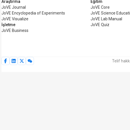
Araştırma
Eğitim
JoVE Journal
JoVE Core
JoVE Encyclopedia of Experiments
JoVE Science Educat
JoVE Visualize
JoVE Lab Manual
İşletme
JoVE Quiz
JoVE Business
Telif hak