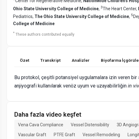
Center for Regenerative Medicine,
Nationwide Children's Hosp
3
Ohio State University College of Medicine
,
The Heart Center,
5
Pediatrics,
The Ohio State University College of Medicine
,
De
College of Medicine
*
These authors contributed equally
Özet
Transkript
Analizler
Biyofarma İçgörüle
Bu protokol, çeşitli potansiyel uygulamalara izin veren b
anjiyografi kullanılarak venöz uyum ve uzayabilirliğin
in vi
Daha fazla video keşfet
Vena Cava Compliance
Vessel Distensibility
3D Angiog
Vascular Graft
PTFE Graft
Vessel Remodeling
Longi