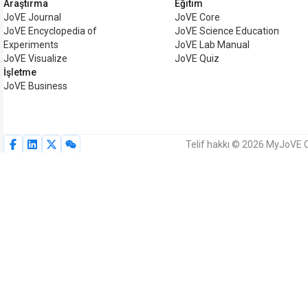
Araştırma
Eğitim
JoVE Journal
JoVE Core
JoVE Encyclopedia of
JoVE Science Education
Experiments
JoVE Lab Manual
JoVE Visualize
JoVE Quiz
İşletme
JoVE Business
Telif hakkı © 2026 MyJoVE Co