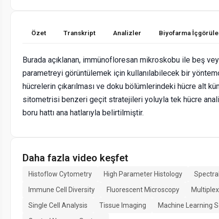
Özet
Transkript
Analizler
Biyofarma İçgörüle
Burada açıklanan, immünofloresan mikroskobu ile beş vey
parametreyi görüntülemek için kullanılabilecek bir yöntemd
hücrelerin çıkarılması ve doku bölümlerindeki hücre alt kü
sitometrisi benzeri geçit stratejileri yoluyla tek hücre anal
boru hattı ana hatlarıyla belirtilmiştir.
Daha fazla video keşfet
Histoflow Cytometry
High Parameter Histology
Spectra
Immune Cell Diversity
Fluorescent Microscopy
Multiplex
Single Cell Analysis
Tissue Imaging
Machine Learning 