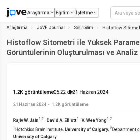
Araştırma
Eğitim
İşletme
Araştırma
JoVE Journal
Sinirbilim
Histoflow Sitometri ile Yüksek Paramet
Görüntülerinin Oluşturulması ve Analiz
1.2K görüntüleme
•
05:22
dk
•
21 Haziran 2024
•
21 Haziran 2024
1.2K görüntüleme
1
,
2
1
1
,
2
,
,
Rajiv W. Jain
David A. Elliott
V. Wee Yong
1
2
Hotchkiss Brain Institute,
University of Calgary
,
Department of
University of Calgary