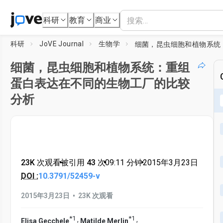
科研
教育
商业
科研
JoVE Journal
生物学
细菌，昆虫细胞和植物系统：重组
蛋白表达在不同的生物工厂的比较
分析
23K 次观看
•
被引用 43 次
•
09:11
分钟
•
2015年3月23日
DOI :
10.3791/52459-v
•
2015年3月23日
23K 次观看
*
1
*
1
,
,
Elisa Gecchele
Matilde Merlin