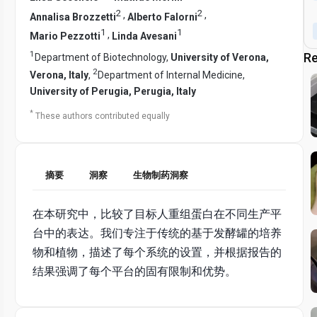
2
2
,
,
Annalisa Brozzetti
Alberto Falorni
1
1
,
Mario Pezzotti
Linda Avesani
1
Re
Department of Biotechnology,
University of Verona,
2
Verona, Italy
,
Department of Internal Medicine,
University of Perugia, Perugia, Italy
*
These authors contributed equally
摘要
洞察
生物制药洞察
在本研究中，比较了目标人重组蛋白在不同生产平
台中的表达。我们专注于传统的基于发酵罐的培养
物和植物，描述了每个系统的设置，并根据报告的
结果强调了每个平台的固有限制和优势。