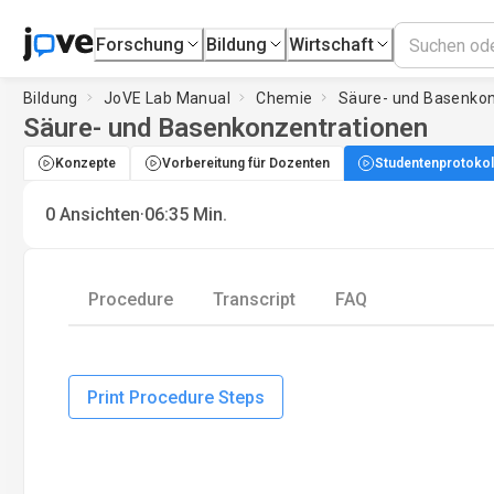
Forschung
Bildung
Wirtschaft
Bildung
JoVE Lab Manual
Chemie
Säure- und Basenko
Säure- und Basenkonzentrationen
Konzepte
Vorbereitung für Dozenten
Studentenprotokol
·
0
Ansichten
06:35
Min.
Procedure
Transcript
FAQ
Print Procedure Steps
Loading...