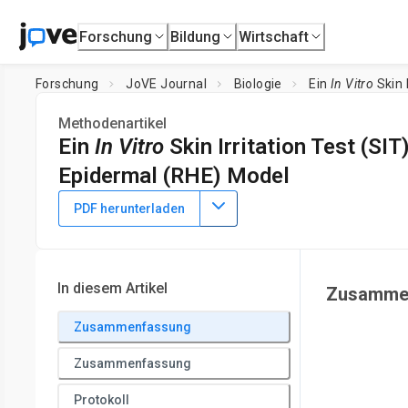
Forschung
Bildung
Wirtschaft
Forschung
JoVE Journal
Biologie
Ein
In Vitro
Skin 
Methodenartikel
Ein
In Vitro
Skin Irritation Test (S
Epidermal (RHE) Model
DOI:
10.3791/1366
⸱
13. Juli 2009
PDF herunterladen
1
1
1
,
,
Helena Kandárová
Patrick Hayden
Mitchell Klausner
1
MatTek Corporation
In diesem Artikel
Zusamme
Zusammenfassung
Zusammenfassung
Protokoll