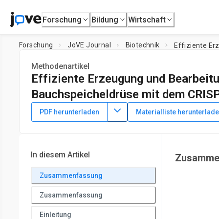
Forschung
Bildung
Wirtschaft
Forschung
JoVE Journal
Biotechnik
Methodenartikel
Effiziente Erzeugung und Bearbeit
Bauchspeicheldrüse mit dem CRIS
DOI:
10.3791/56260
⸱
8. November 2017
PDF herunterladen
Materialliste herunterlad
1
,
2
3
1
,
2
,
4
,
,
Anjali Nandal
Barbara Mallon
Bhanu P. Telugu
1
Department of Animal and Avian Sciences,
University of M
4
of Health
,
RenOVAte Biosciences Inc
In diesem Artikel
Zusamme
Zusammenfassung
Zusammenfassung
Einleitung