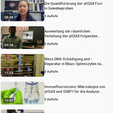
Die Quantifizierung der γH2AX Foci
in Gewebeproben
0
Aufrufe
08:48
Auswertung der räumlichen
Verteilung der γH2AX folgenden
ionisierender Strahlung
0
Aufrufe
09:28
Mess DNA-Schädigung und -
Reparatur in Maus-Splenozyten nach
chronischer In Vivo Die Exposition
0
Aufrufe
11:24
gegenüber sehr niedrigen Dosen
von Beta- und Gamma-Strahlung
Immunfluoreszenz-Mikroskopie von
γH2AX und 53BP1 für die Analyse
der Bildung und Reparatur der DNA
0
Aufrufe
10:47
Double-Strand Breaks