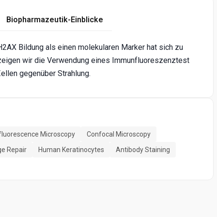
Biopharmazeutik-Einblicke
H2AX Bildung als einen molekularen Marker hat sich zu
r zeigen wir die Verwendung eines Immunfluoreszenztest
Zellen gegenüber Strahlung.
luorescence Microscopy
Confocal Microscopy
e Repair
Human Keratinocytes
Antibody Staining