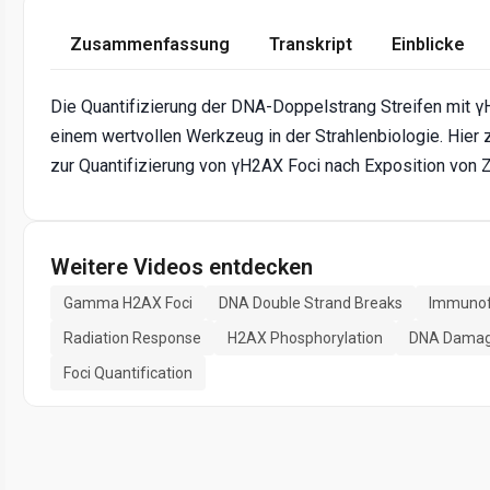
Zusammenfassung
Transkript
Einblicke
Die Quantifizierung der DNA-Doppelstrang Streifen mit γ
einem wertvollen Werkzeug in der Strahlenbiologie. Hie
zur Quantifizierung von γH2AX Foci nach Exposition von 
Weitere Videos entdecken
Gamma H2AX Foci
DNA Double Strand Breaks
Immunof
Radiation Response
H2AX Phosphorylation
DNA Damag
Foci Quantification