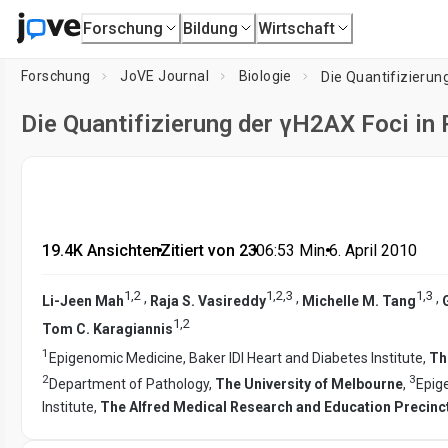
Forschung
Bildung
Wirtschaft
Forschung
JoVE Journal
Biologie
Die Quantifizierun
Die Quantifizierung der γH2AX Foci in 
19.4K Ansichten
•
Zitiert von 23
•
06:53
Min.
•
6. April 2010
1
,
2
1
,
2
,
3
1
,
3
,
,
,
Li-Jeen Mah
Raja S. Vasireddy
Michelle M. Tang
1
,
2
Tom C. Karagiannis
1
Epigenomic Medicine, Baker IDI Heart and Diabetes Institute,
Th
2
3
Department of Pathology,
The University of Melbourne
,
Epig
Institute,
The Alfred Medical Research and Education Precinc