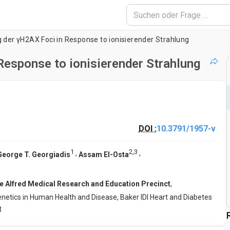
g der γH2AX Foci in Response to ionisierender Strahlung
Response to ionisierender Strahlung
DOI :
10.3791/1957-v
1
2
,
3
,
,
George T. Georgiadis
Assam El-Osta
e Alfred Medical Research and Education Precinct
,
enetics in Human Health and Disease, Baker IDI Heart and Diabetes
t