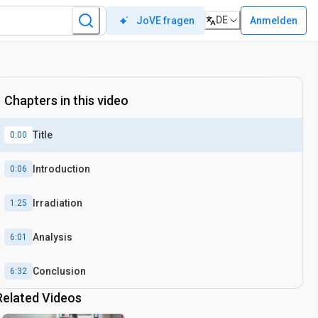
DE
Anmelden
JoVE fragen
Chapters in this video
Title
0:00
Introduction
0:06
Irradiation
1:25
Analysis
6:01
Conclusion
6:32
Related Videos