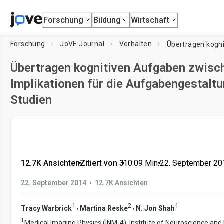
Forschung
Bildung
Wirtschaft
Forschung
JoVE Journal
Verhalten
Übertragen kognitiven Aufgaben zwisc
Implikationen für die Aufgabengestaltu
Studien
12.7K Ansichten
•
Zitiert von 3
•
10:09
Min.
•
22. September 20
•
22. September 2014
12.7K Ansichten
1
2
1
,
,
Tracy Warbrick
Martina Reske
N. Jon Shah
1
Medical Imaging Physics (INM-4), Institute of Neuroscience and