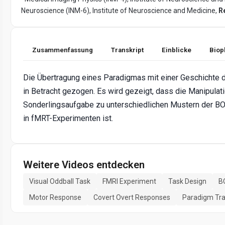
Neuroscience (INM-6), Institute of Neuroscience and Medicine,
R
Zusammenfassung
Transkript
Einblicke
Biop
Die Übertragung eines Paradigmas mit einer Geschichte 
in Betracht gezogen. Es wird gezeigt, dass die Manipulat
Sonderlingsaufgabe zu unterschiedlichen Mustern der BO
in fMRT-Experimenten ist.
Weitere Videos entdecken
Visual Oddball Task
FMRI Experiment
Task Design
B
Motor Response
Covert Overt Responses
Paradigm Tra