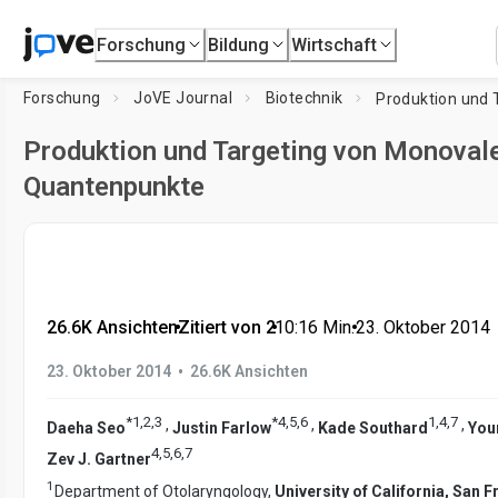
Forschung
Bildung
Wirtschaft
Forschung
JoVE Journal
Biotechnik
Produktion und Targeting von Monoval
Quantenpunkte
26.6K Ansichten
•
Zitiert von 2
•
10:16
Min.
•
23. Oktober 2014
•
23. Oktober 2014
26.6K Ansichten
*
1
,
2
,
3
*
4
,
5
,
6
1
,
4
,
7
,
,
,
Daeha Seo
Justin Farlow
Kade Southard
You
4
,
5
,
6
,
7
Zev J. Gartner
1
Department of Otolaryngology,
University of California, San 