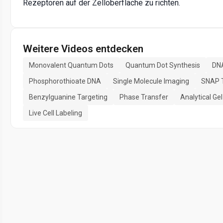
Rezeptoren auf der Zelloberfläche zu richten.
Weitere Videos entdecken
Monovalent Quantum Dots
Quantum Dot Synthesis
DN
Phosphorothioate DNA
Single Molecule Imaging
SNAP 
Benzylguanine Targeting
Phase Transfer
Analytical Ge
Live Cell Labeling