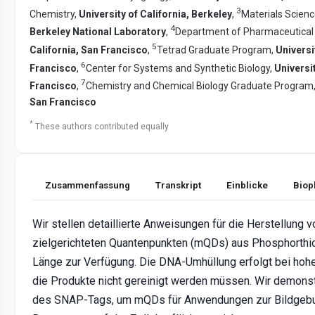
3
Chemistry,
University of California, Berkeley
,
Materials Scienc
4
Berkeley National Laboratory
,
Department of Pharmaceutical
5
California, San Francisco
,
Tetrad Graduate Program,
Universi
6
Francisco
,
Center for Systems and Synthetic Biology,
Universit
7
Francisco
,
Chemistry and Chemical Biology Graduate Program
San Francisco
*
These authors contributed equally
Zusammenfassung
Transkript
Einblicke
Biop
Wir stellen detaillierte Anweisungen für die Herstellung
zielgerichteten Quantenpunkten (mQDs) aus Phosphorthio
Länge zur Verfügung. Die DNA-Umhüllung erfolgt bei hoh
die Produkte nicht gereinigt werden müssen. Wir demons
des SNAP-Tags, um mQDs für Anwendungen zur Bildgebu