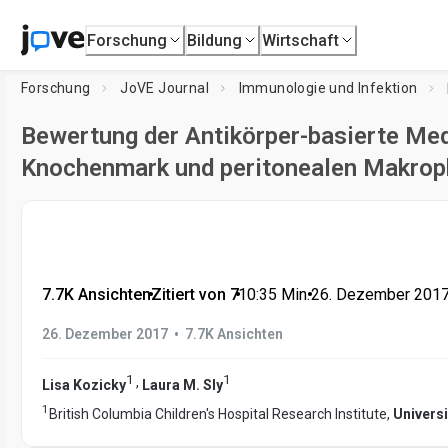
Forschung
Bildung
Wirtschaft
Forschung
JoVE Journal
Immunologie und Infektion
Bewertung der Antikörper-basierte Me
Knochenmark und peritonealen Makrop
7.7K Ansichten
•
Zitiert von 7
•
10:35
Min.
•
26. Dezember 201
•
26. Dezember 2017
7.7K Ansichten
1
1
,
Lisa Kozicky
Laura M. Sly
1
British Columbia Children's Hospital Research Institute,
Universi