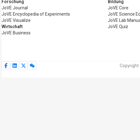
Forschung
Bildung
JoVE Journal
JoVE Core
JoVE Encyclopedia of Experiments
JoVE Science E
JoVE Visualize
JoVE Lab Manua
Wirtschaft
JoVE Quiz
JoVE Business
Copyright