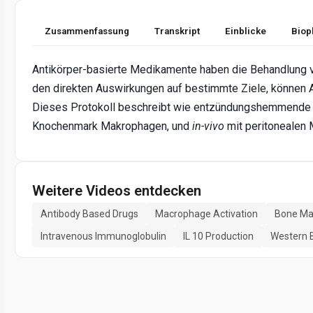
Zusammenfassung
Transkript
Einblicke
Biop
Antikörper-basierte Medikamente haben die Behandlung vo
den direkten Auswirkungen auf bestimmte Ziele, können
Dieses Protokoll beschreibt wie entzündungshemmende
Knochenmark Makrophagen, und
in-vivo
mit peritonealen
Weitere Videos entdecken
Antibody Based Drugs
Macrophage Activation
Bone Ma
Intravenous Immunoglobulin
IL 10 Production
Western B