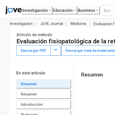
Investigación
Educación
Business
Investigación
JoVE Journal
Medicina
Evaluación f
Artículo de método
Evaluación fisiopatológica de la re
DOI:
10.3791/63111
⸱
6 de mayo de 2022
Descargar PDF
Descargar lista de materiale
1
1
,
Manisha Malani
Jayabalan Nirmal
1
Translational Pharmaceutics Research Laboratory (TPRL),
Technology & Science — Pilani, Hyderabad Campus
En este artículo
Resumen
Resumen
Resumen
Introducción
Protocolo