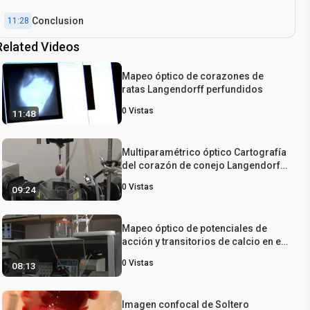
Conclusion
11:28
Related Videos
Mapeo óptico de corazones de
ratas Langendorff perfundidos
0
Vistas
11:48
Multiparamétrico óptico Cartografía
del corazón de conejo Langendorff
perfundidos
0
Vistas
09:24
Mapeo óptico de potenciales de
acción y transitorios de calcio en el
corazón de ratón
0
Vistas
08:13
Imagen confocal de Soltero