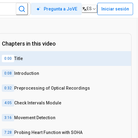
ES
Iniciar sesión
Pregunta a JoVE
Chapters in this video
Title
0:00
Introduction
0:08
Preprocessing of Optical Recordings
0:32
Check Intervals Module
4:05
Movement Detection
3:16
Probing Heart Function with SOHA
7:28