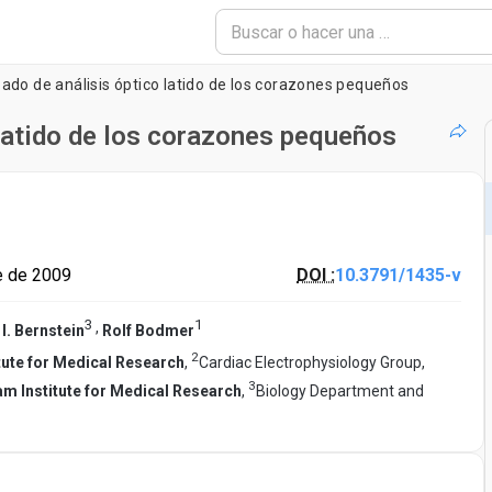
do de análisis óptico latido de los corazones pequeños
latido de los corazones pequeños
e de 2009
DOI :
10.3791/1435-v
3
1
,
I. Bernstein
Rolf Bodmer
2
ute for Medical Research
,
Cardiac Electrophysiology Group,
3
m Institute for Medical Research
,
Biology Department and