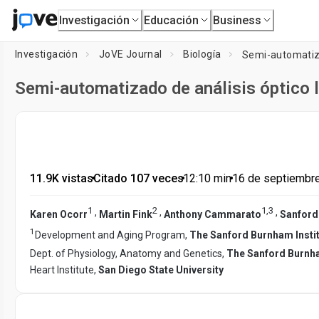
Investigación
Educación
Business
Investigación
JoVE Journal
Biología
Semi-automatiza
Semi-automatizado de análisis óptico 
11.9K vistas
•
Citado 107 veces
•
12:10
min
•
16 de septiembr
1
2
1
,
3
,
,
,
Karen Ocorr
Martin Fink
Anthony Cammarato
Sanford 
1
Development and Aging Program,
The Sanford Burnham Instit
Dept. of Physiology, Anatomy and Genetics,
The Sanford Burnha
Heart Institute,
San Diego State University