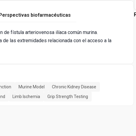
Perspectivas biofarmacéuticas
n de fístula arteriovenosa ilíaca común murina.
a de las extremidades relacionada con el acceso a la
nction
Murine Model
Chronic Kidney Disease
und
Limb Ischemia
Grip Strength Testing