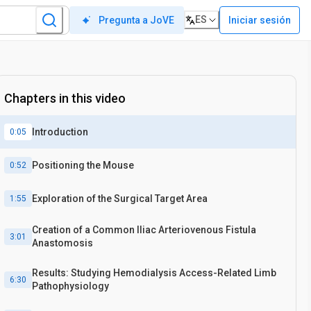
ES
Iniciar sesión
Pregunta a JoVE
Chapters in this video
Introduction
0:05
Positioning the Mouse
0:52
Exploration of the Surgical Target Area
1:55
Creation of a Common Iliac Arteriovenous Fistula
3:01
Anastomosis
Results: Studying Hemodialysis Access-Related Limb
6:30
Pathophysiology