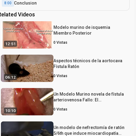
Conclusion
8:00
Related Videos
Modelo murino de isquemia
Miembro Posterior
0
Vistas
12:51
Aspectos técnicos de la aortocava
Fístula Ratón
0
Vistas
06:12
Un Modelo Murino novela de fístula
arteriovenosa Fallo: El
procedimiento quirúrgico en Detalle
0
Vistas
10:10
Un modelo de nefrectomía de ratón
5/6th que induce miocardiopatía