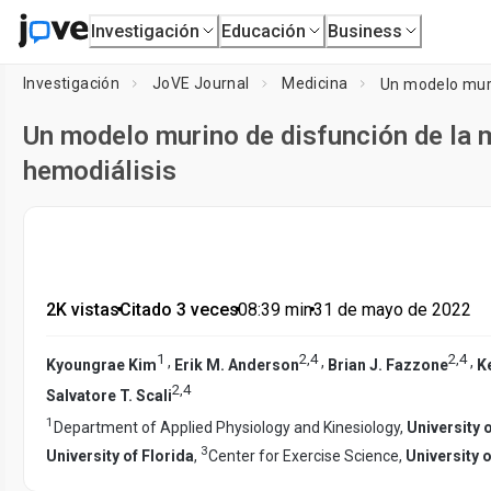
Investigación
Educación
Business
Investigación
JoVE Journal
Medicina
Un modelo murino de disfunción de la 
hemodiálisis
2K vistas
•
Citado 3 veces
•
08:39
min
•
31 de mayo de 2022
1
2
,
4
2
,
4
,
,
,
Kyoungrae Kim
Erik M. Anderson
Brian J. Fazzone
Ke
2
,
4
Salvatore T. Scali
1
Department of Applied Physiology and Kinesiology,
University 
3
University of Florida
,
Center for Exercise Science,
University o