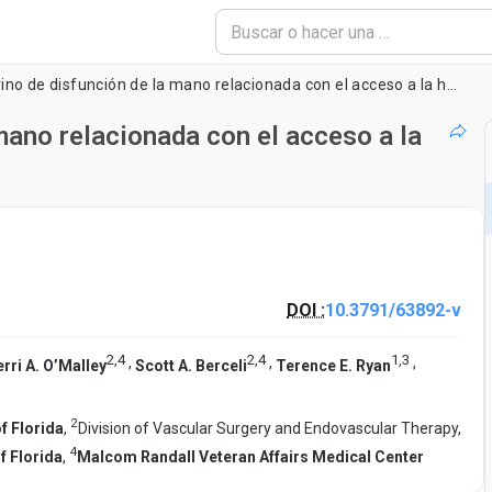
Un modelo murino de disfunción de la mano relacionada con el acceso a la hemodiálisis
mano relacionada con el acceso a la
DOI :
10.3791/63892-v
2
,
4
2
,
4
1
,
3
,
,
,
rri A. O’Malley
Scott A. Berceli
Terence E. Ryan
2
of Florida
,
Division of Vascular Surgery and Endovascular Therapy,
4
f Florida
,
Malcom Randall Veteran Affairs Medical Center