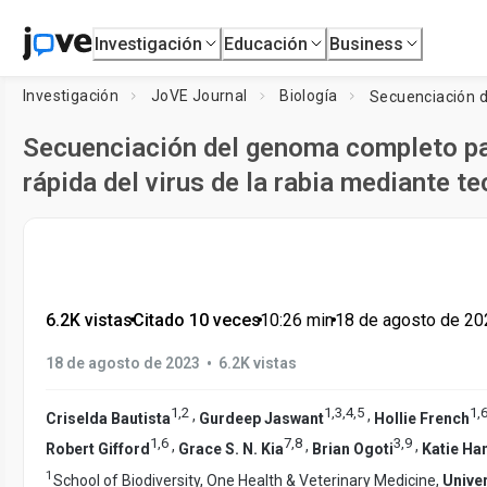
Investigación
Educación
Business
Investigación
JoVE Journal
Biología
Secuenciación del genoma completo pa
rápida del virus de la rabia mediante 
6.2K vistas
•
Citado 10 veces
•
10:26
min
•
18 de agosto de 20
•
18 de agosto de 2023
6.2K vistas
1
,
2
1
,
3
,
4
,
5
1
,
,
,
Criselda Bautista
Gurdeep Jaswant
Hollie French
1
,
6
7
,
8
3
,
9
,
,
,
Robert Gifford
Grace S. N. Kia
Brian Ogoti
Katie H
1
School of Biodiversity, One Health & Veterinary Medicine,
Unive