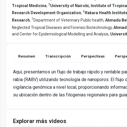
3
Tropical Medicine
,
University of Nairobi, Institute of Tropic
5
Research Development Organization
,
Ifakara Health Institut
7
Research
,
Department of Veterinary Public health,
Ahmadu Bel
Neglected Tropical Diseases and Forensic Biotechnology,
Ahmadu
and Center for Epidemiological Modelling and Analysis,
Universit
Resumen
Transcripción
Perspectivas
Perspe
Aquí, presentamos un flujo de trabajo rápido y rentable pa
rabia (RABV) utilizando tecnología de nanoporos. El flujo 
vigilancia genómica a nivel local, proporcionando informa
su ubicación dentro de las filogenias regionales para guia
Explorar más videos