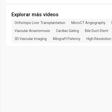
Explorar más videos
Orthotopic Liver Transplantation
MicroCT Angiography
Vascular Anastomosis
Cardiac Gating
Bile Duct Stent
3D Vascular Imaging
Allograft Patency
High Resolution