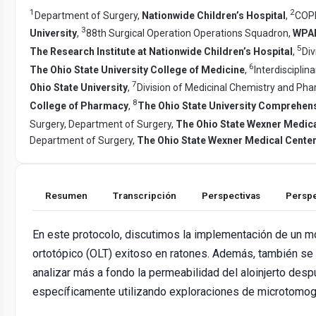
1
2
Department of Surgery,
Nationwide Children’s Hospital
,
COPP
3
University
,
88th Surgical Operation Operations Squadron,
WPA
5
The Research Institute at Nationwide Children’s Hospital
,
Div
6
The Ohio State University College of Medicine
,
Interdiscipli
7
Ohio State University
,
Division of Medicinal Chemistry and P
8
College of Pharmacy
,
The Ohio State University Comprehen
Surgery, Department of Surgery,
The Ohio State Wexner Medica
Department of Surgery,
The Ohio State Wexner Medical Cente
Resumen
Transcripción
Perspectivas
Perspe
En este protocolo, discutimos la implementación de un m
ortotópico (OLT) exitoso en ratones. Además, también se
analizar más a fondo la permeabilidad del aloinjerto desp
específicamente utilizando exploraciones de microtomog