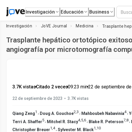
Investigación
Educación
Business
Investigación
JoVE Journal
Medicina
Trasplante hepático ortotópico exitos
angiografía por microtomografía comp
3.7K vistas
•
Citado 2 veces
•
09:23
min
•
22 de septiembre de
•
22 de septiembre de 2023
3.7K vistas
1
2
,
3
4
,
,
,
Qiang Zeng
Doug A. Gouchoe
Mahboubeh Nabavinia
Y
5
4
,
5
,
6
7
,
8
,
,
,
Terri A. Shaffer
Mitchel R. Stacy
Blake R. Peterson
1
,
4
1
,
10
,
Christopher Breuer
Sylvester M. Black