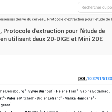
 Protocole d'extraction pour l'étude de
en utilisant deux 2D-DIGE et Mini 2DE
DOI :
10.3791/5133
1
1
1
,
,
,
me Derisbourg
Sylvie Burnouf
Hélène Tran
Sabiha Eddarkaoui
4
2
3
1
,
,
,
,
rt
Valérie Mitchell
Didier Lefranc
Malika Hamdane
1
rgeant
2