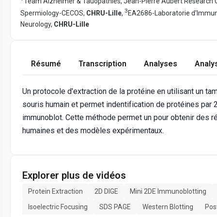
Team Alzheimer & Tauopathies, Jean-Pierre Aubert Research 
3
Spermiology-CECOS,
CHRU-Lille
,
EA2686-Laboratorie d'Immun
Neurology,
CHRU-Lille
Résumé
Transcription
Analyses
Analy
Un protocole d'extraction de la protéine en utilisant un 
souris humain et permet indentification de protéines par 2
immunoblot. Cette méthode permet un pour obtenir des résu
humaines et des modèles expérimentaux.
Explorer plus de vidéos
Protein Extraction
2D DIGE
Mini 2DE Immunoblotting
Isoelectric Focusing
SDS PAGE
Western Blotting
Pos