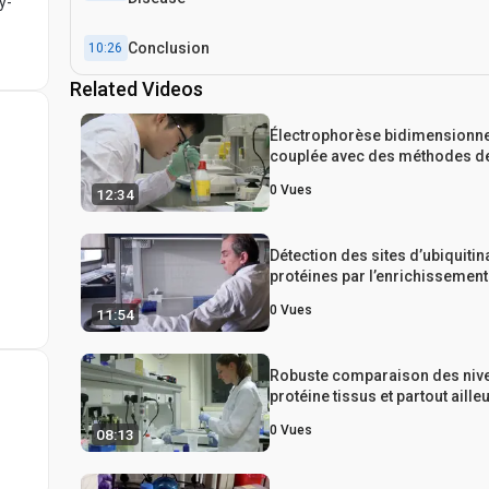
y-
Conclusion
10:26
Related Videos
Électrophorèse bidimensionne
couplée avec des méthodes d
spectrométrie de masse pour 
0
Vues
12:34
du protéome de tissus Adéno
hypophysaire humaine
Détection des sites d’ubiquitin
protéines par l’enrichissement
et la spectrométrie de masse
0
Vues
11:54
Robuste comparaison des niv
protéine tissus et partout aille
développement aide à éponge
0
Vues
08:13
occidental quantitatives stan