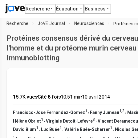
Recherche
Éducation
Business
Recherche
JoVE Journal
Neurosciences
Protéines consensus dérivé du cerveau,
l'homme et du protéome murin cerveau 
Immunoblotting
15.7K vues
•
Cité 8 fois
•
10:51
min
•
10 avril 2014
1
1
,
2
,
,
Francisco-Jose Fernandez-Gomez
Fanny Jumeau
Maxi
1
3
,
,
Hélène Obriot
Virginie Dutoit-Lefevre
Vincent Deramecou
1
1
1
,
,
,
David Blum
Luc Buée
Valérie Buée-Scherrer
Nicolas Se
1