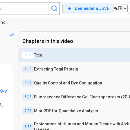
FR
Demander à JoVE
Protéines consensus dérivé du cerveau, Protocole d'extraction pour l'étude de l'homme et du protéome murin cerveau en utilisant deux 2D-DIGE et Mini 2DE Immunoblotting
Chapters in this video
Title
0:05
Extracting Total Protein
1:08
Quality Control and Dye Conjugation
3:07
9-v
Fluorescence Difference Gel Electrophoresis (2D-
5:28
1
,
Mini-2DE for Quantitative Analysis
7:36
Proteomics of Human and Mouse Tissue with Alz
8:53
Disease