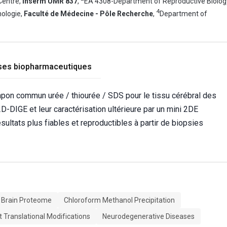
Centre,
Inserm UMR 837
,
EA 4308-Department of Reproductive Biolog
4
ologie,
Faculté de Médecine - Pôle Recherche
,
Department of
ses biopharmaceutiques
tampon commun urée / thiourée / SDS pour le tissu cérébral des
D-DIGE et leur caractérisation ultérieure par un mini 2DE
ltats plus fiables et reproductibles à partir de biopsies
Brain Proteome
Chloroform Methanol Precipitation
t Translational Modifications
Neurodegenerative Diseases