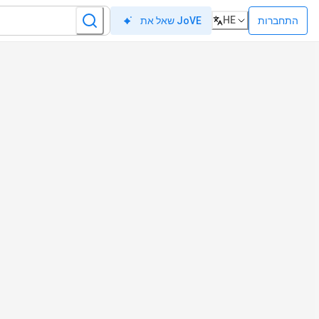
HE
התחברות
שאל את JoVE