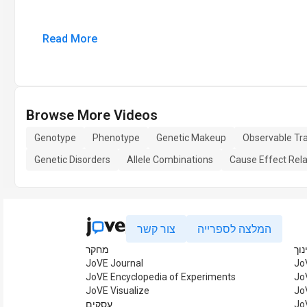
Read More
Browse More Videos
Genotype
Phenotype
Genetic Makeup
Observable Tra
Genetic Disorders
Allele Combinations
Cause Effect Rela
המלצה לספרייה
צור קשר
נוך
מחקר
JoVE Journal
Jo
JoVE Encyclopedia of Experiments
Jo
JoVE Visualize
Jo
Jo
עסקים