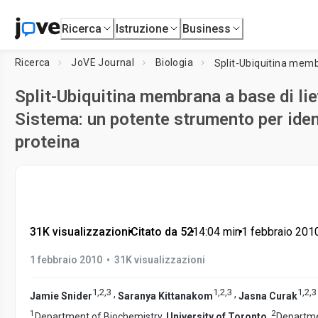
Ricerca
Istruzione
Business
Ricerca
JoVE Journal
Biologia
Split-Ubiquitina membrana a base di li
Sistema: un potente strumento per ident
proteina
31K visualizzazioni
•
Citato da 52
•
14:04
min
•
1 febbraio 201
•
1 febbraio 2010
31K visualizzazioni
1
,
2
,
3
1
,
2
,
3
1
,
2
,
3
,
,
Jamie Snider
Saranya Kittanakom
Jasna Curak
1
2
Department of Biochemistry,
University of Toronto
,
Departme