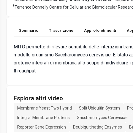
3
Terrence Donnelly Centre for Cellular and Biomolecular Resear
Sommario
Trascrizione
Approfondimenti
App
MITO permette di rilevare sensibile delle interazioni transi
modello organismo Saccharomyces cerevisiae. E 'stato app
proteine ​​integrali di membrana allo scopo di individuare 
throughput.
Esplora altri video
Membrane Yeast Two Hybrid
Split Ubiquitin System
Pro
Integral Membrane Proteins
Saccharomyces Cerevisiae
Reporter Gene Expression
Deubiquitinating Enzymes
Ba