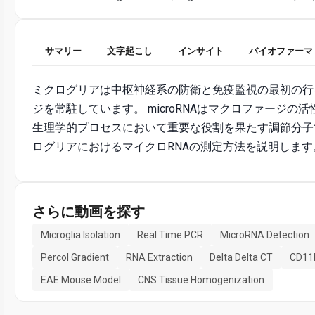
サマリー
文字起こし
インサイト
バイオファーマ
ミクログリアは中枢神経系の防衛と免疫監視の最初の行
ジを常駐しています。 microRNAはマクロファージの
生理学的プロセスにおいて重要な役割を果たす調節分子
ログリアにおけるマイクロRNAの測定方法を説明します
さらに動画を探す
Microglia Isolation
Real Time PCR
MicroRNA Detection
Percol Gradient
RNA Extraction
Delta Delta CT
CD11
EAE Mouse Model
CNS Tissue Homogenization