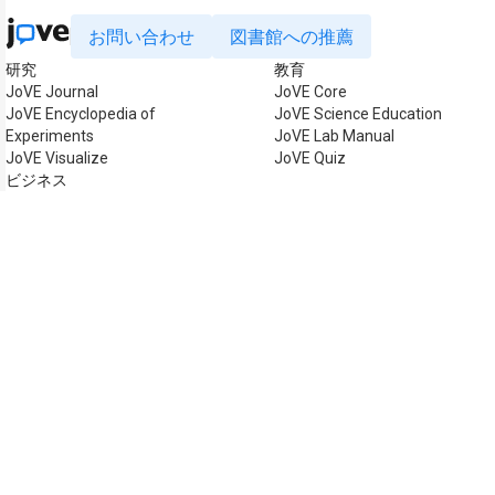
お問い合わせ
図書館への推薦
研究
教育
JoVE Journal
JoVE Core
JoVE Encyclopedia of
JoVE Science Education
Experiments
JoVE Lab Manual
JoVE Visualize
JoVE Quiz
ビジネス
JoVE Business
著作権 © 2026 MyJoVE Cor