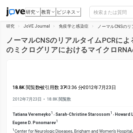
研究
教育
ビジネス
研究
JoVE Journal
免疫学と感染症
ノーマルCNSのリアルタイムPCRに
のミクログリアにおけるマイクロRNA
18.8K 閲覧数
•
被引用数 37
•
13:36
分
•
2012年7月23日
•
2012年7月23日
18.8K 閲覧数
1
1
,
,
Tatiana Veremeyko
Sarah-Christine Starossom
Howard L
1
Eugene D. Ponomarev
1
Center for Neurologic Diseases, Brigham and Women's Hospital