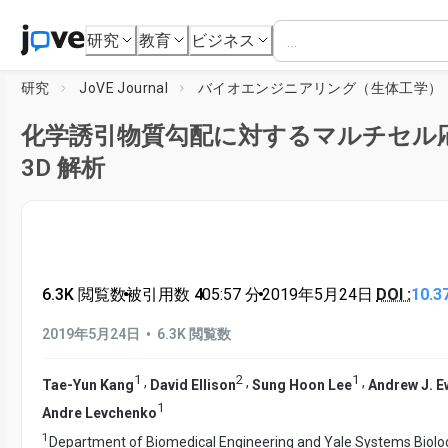
研究
教育
ビジネス
研究
JoVE Journal
バイオエンジニアリング（生体工学）
化学誘引物質勾配に対するマルチセル
3D 解析
6.3K 閲覧数
•
被引用数 4
•
05:57
分
•
2019年5月24日
DOI :
10.3
•
2019年5月24日
6.3K 閲覧数
1
2
1
,
,
,
Tae-Yun Kang
David Ellison
Sung Hoon Lee
Andrew J. E
1
Andre Levchenko
1
Department of Biomedical Engineering and Yale Systems Biology