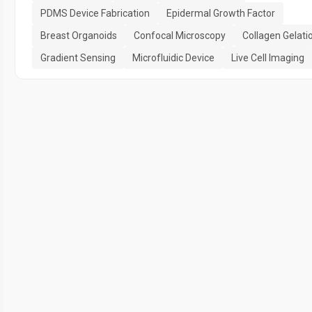
PDMS Device Fabrication
Epidermal Growth Factor
Breast Organoids
Confocal Microscopy
Collagen Gelati
Gradient Sensing
Microfluidic Device
Live Cell Imaging