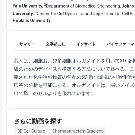
2
Yale University
,
Department of Biomedical Engineering,
Johns
3
University
,
Center for Cell Dynamics and Department of Cell Bi
Hopkins University
サマリー
文字起こし
インサイト
バイオファーマ
我々は、細胞および多細胞オルガノイドを用いて3D 培
験のためのデバイスを構築する方法について述べる。こ
義された化学誘引物質の勾配の3D 微小環境の可溶性信
応答の分析を可能にする。オルガノイドは、弱いノイズ
出で単一のセルよりも優れています。
さらに動画を探す
3D Cell Culture
Chemoattractant Gradient