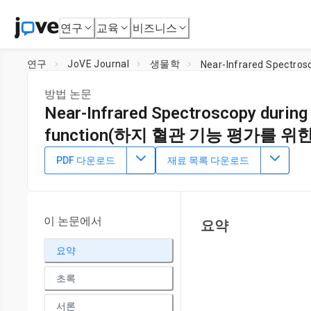
연구
교육
비즈니스
연구
JoVE Journal
생물학
방법 논문
Near-Infrared Spectroscopy during
function(하지 혈관 기능 평가를 
DOI:
10.3791/66511
⸱
2024년 3월 22일
PDF 다운로드
재료 목록 다운로드
1
1
1
,
,
,
Yuri Kriel
Andrzej Kwintowski
Krist Feka
Mark Winds
1
VasoActive Research Group, School of Health,
University o
Coast Health Institute, Sunshine Coast Hospital and Healt
이 논문에서
요약
요약
초록
서론