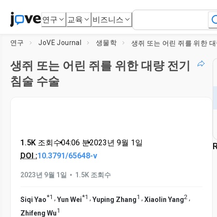
연구
교육
비즈니스
연구
JoVE Journal
생물학
생쥐 또는 어린 쥐를 위한 대량 전기
침술 수술
1.5K 조회수
•
04:06
분
•
2023년 9월 1일
R
DOI :
10.3791/65648-v
•
2023년 9월 1일
1.5K 조회수
*
1
*
1
1
2
,
,
,
,
Siqi Yao
Yun Wei
Yuping Zhang
Xiaolin Yang
1
Zhifeng Wu