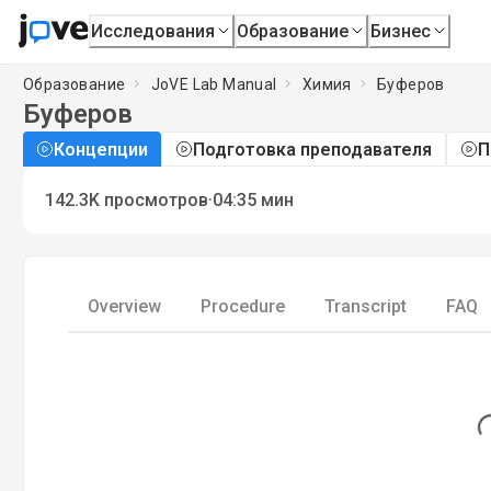
Исследования
Образование
Бизнес
Образование
JoVE Lab Manual
Химия
Буферов
Буферов
Концепции
Подготовка преподавателя
П
·
142.3K
просмотров
04:35
мин
Overview
Procedure
Transcript
FAQ
Load