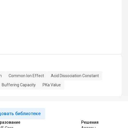
n
Common Ion Effect
Acid Dissociation Constant
Buffering Capacity
PKa Value
овать библиотеке
разование
Решения
VE Core
Авторы