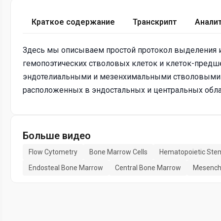
Краткое содержание
Транскрипт
Анали
Здесь мы описываем простой протокол выделения и
гемопоэтических стволовых клеток и клеток-пре
эндотелиальными и мезенхимальными стволовыми к
расположенных в эндостальных и центральных облас
Больше видео
Flow Cytometry
Bone Marrow Cells
Hematopoietic Stem
Endosteal Bone Marrow
Central Bone Marrow
Mesench