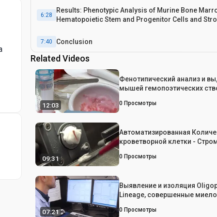
Results: Phenotypic Analysis of Murine Bone Marr
6:28
Hematopoietic Stem and Progenitor Cells and Str
Cells by Flow Cytometry
Conclusion
7:40
а
Related Videos
Фенотипический анализ и в
мышей гемопоэтических ст
клеток и Lineage, совершенн
0
Просмотры
12:03
прародителей
Автоматизированная Количе
кроветворной клетки - Стр
межклеточного взаимодейст
0
Просмотры
09:31
гистологических Изображен
Undecalcified Bone
Выявление и изоляция Oligop
Lineage, совершенные миел
предшественники костного 
0
Просмотры
07:21
мыши