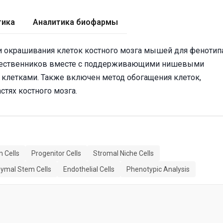
тика
Аналитика биофармы
 окрашивания клеток костного мозга мышей для фенотип
дшественников вместе с поддерживающими нишевыми
летками. Также включен метод обогащения клеток,
тях костного мозга.
 Cells
Progenitor Cells
Stromal Niche Cells
ymal Stem Cells
Endothelial Cells
Phenotypic Analysis