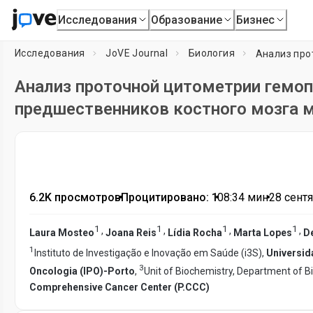
Исследования
Образование
Бизнес
Исследования
JoVE Journal
Биология
Анализ проточной цитометрии гемоп
предшественников костного мозга 
6.2K просмотров
•
Процитировано: 1
•
08:34
мин
•
28 сентя
1
1
1
1
,
,
,
,
Laura Mosteo
Joana Reis
Lídia Rocha
Marta Lopes
D
1
Instituto de Investigação e Inovação em Saúde (i3S),
Universid
3
Oncologia (IPO)-Porto
,
Unit of Biochemistry, Department of 
Comprehensive Cancer Center (P.CCC)