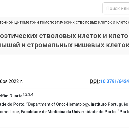
оэтических стволовых клеток и клето
мышей и стромальных нишевых клето
бря 2022 г.
DOI :
10.3791/6424
1
,
2
,
3
,
4
elfim Duarte
2
ade do Porto
,
Department of Onco-Hematology,
Instituto Português
4
Biomedicine,
Faculdade de Medicina da Universidade do Porto
,
Port