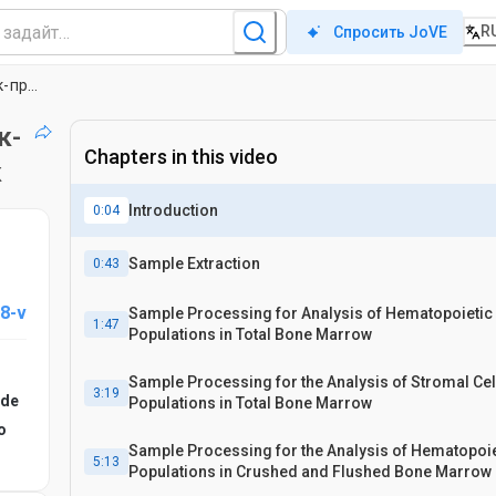
R
Спросить JoVE
Анализ проточной цитометрии гемопоэтических стволовых клеток и клеток-предшественников костного мозга мышей и стромальных нишевых клеток
к-
Chapters in this video
к
Introduction
0:04
Sample Extraction
0:43
8-v
Sample Processing for Analysis of Hematopoietic 
1:47
Populations in Total Bone Marrow
Sample Processing for the Analysis of Stromal Cel
3:19
 de
Populations in Total Bone Marrow
o
Sample Processing for the Analysis of Hematopoie
5:13
Populations in Crushed and Flushed Bone Marrow