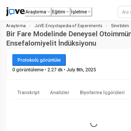
Araştırma
Eğitim
İşletme
Araştırma
JoVE Encyclopedia of Experiments
Sinirbilim
Bir Fare Modelinde Deneysel Otoimmü
Ensefalomiyelit İndüksiyonu
JoVE Encyclopedia of Experiments
Oynatıcı yükleniyor...
Protokolü görüntüle
Sinirbilim
0
görüntüleme
•
2:27
dk
• July 8th, 2025
Transkript
Analizler
Biyofarma İçgörüleri
Loading...