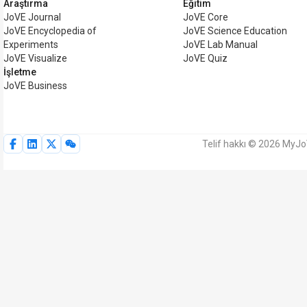
Araştırma
Eğitim
JoVE Journal
JoVE Core
JoVE Encyclopedia of
JoVE Science Education
Experiments
JoVE Lab Manual
JoVE Visualize
JoVE Quiz
İşletme
JoVE Business
Telif hakkı © 2026 MyJoV