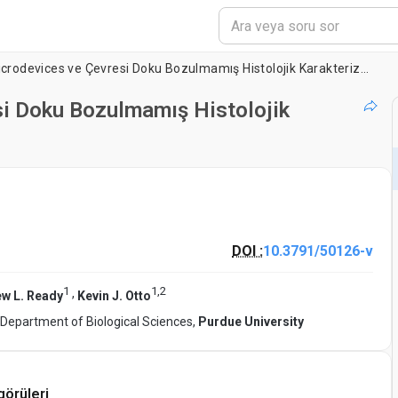
Beyin-implante Microdevices ve Çevresi Doku Bozulmamış Histolojik Karakterizasyonu
si Doku Bozulmamış Histolojik
DOI :
10.3791/50126-v
1
1
,
2
,
w L. Ready
Kevin J. Otto
Department of Biological Sciences,
Purdue University
görüleri