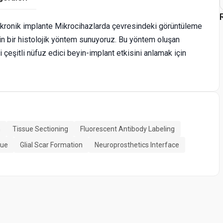
kronik implante Mikrocihazlarda çevresindeki görüntüleme
n bir histolojik yöntem sunuyoruz. Bu yöntem oluşan
i çeşitli nüfuz edici beyin-implant etkisini anlamak için
n
Tissue Sectioning
Fluorescent Antibody Labeling
sue
Glial Scar Formation
Neuroprosthetics Interface