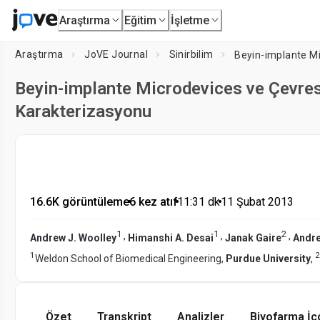
Araştırma
Eğitim
İşletme
Araştırma
JoVE Journal
Sinirbilim
Beyin-implante Microdevices ve Çevre
Karakterizasyonu
16.6K görüntüleme
•
6 kez atıf
•
11:31
dk
•
11 Şubat 2013
1
1
2
,
,
,
Andrew J. Woolley
Himanshi A. Desai
Janak Gaire
Andre
1
2
Weldon School of Biomedical Engineering,
Purdue University
,
Özet
Transkript
Analizler
Biyofarma İç