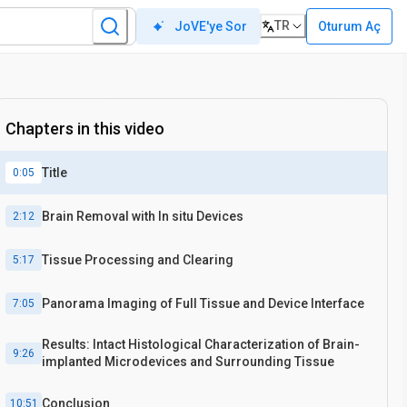
TR
Oturum Aç
JoVE'ye Sor
Chapters in this video
Title
0:05
Brain Removal with In situ Devices
2:12
Tissue Processing and Clearing
5:17
Panorama Imaging of Full Tissue and Device Interface
7:05
Results: Intact Histological Characterization of Brain-
9:26
implanted Microdevices and Surrounding Tissue
Conclusion
10:51