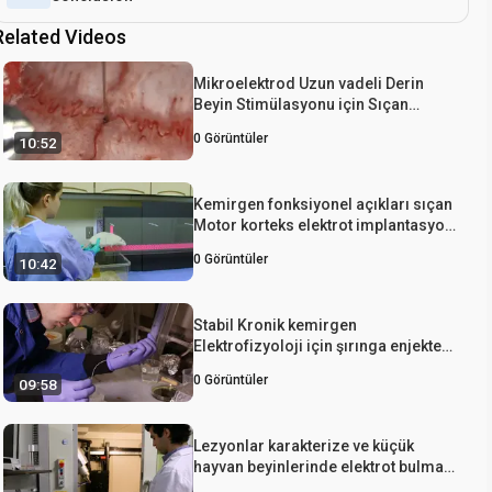
Related Videos
Mikroelektrod Uzun vadeli Derin
Beyin Stimülasyonu için Sıçan
Subtalamik Nucleus içine elektrotlar
0
Görüntüler
10:52
implantasyonu Rehberli
Kemirgen fonksiyonel açıkları sıçan
Motor korteks elektrot implantasyon
nedeniyle değerlendirmek için
0
Görüntüler
10:42
sınama davranış
Stabil Kronik kemirgen
Elektrofizyoloji için şırınga enjekte
edilebilir Mesh elektronik
0
Görüntüler
09:58
Lezyonlar karakterize ve küçük
hayvan beyinlerinde elektrot bulmak
için bir mikro-CT-esaslı Yöntem