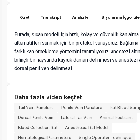
Özet
Transkript
Analizler
Biyofarma İçgörüle
Burada, sıçan modeli için hızlı, kolay ve güvenilir kan alma
alternatifleri sunmak için bir protokol sunuyoruz. Bağlama
farklı kan örnekleme yöntemini tanımlıyoruz: anestezi altı
bilinçli bir hayvanda kuyruk damarı delinmesi ve anestezi 
dorsal penil ven delinmesi.
Daha fazla video keşfet
Tail Vein Puncture
Penile Vein Puncture
Rat Blood Samp
Dorsal Penile Vein
Lateral Tail Vein
Animal Restraint
Blood Collection Rat
Anesthesia Rat Model
Hematological Parameters
Single Operator Technique