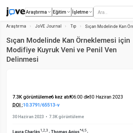
Araştırma
Eğitim
İşletme
Araştırma
JoVE Journal
Tıp
Sıçan Modelinde Kan Örneklemesi için
Modifiye Kuyruk Veni ve Penil Ven
Delinmesi
7.3K görüntüleme
•
6 kez atıf
•
06:00
dk
•
30 Haziran 2023
DOI :
10.3791/65513-v
•
30 Haziran 2023
7.3K görüntüleme
1
,
2
,
3
*
4
,
5
,
,
Laura Charlès
Thomas Agius