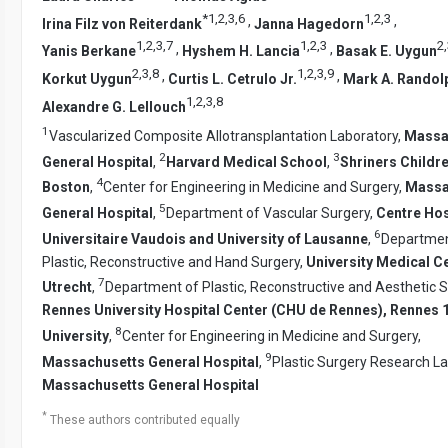
*
1
,
2
,
3
,
6
1
,
2
,
3
,
,
Irina Filz von Reiterdank
Janna Hagedorn
1
,
2
,
3
,
7
1
,
2
,
3
2
,
,
,
Yanis Berkane
Hyshem H. Lancia
Basak E. Uygun
2
,
3
,
8
1
,
2
,
3
,
9
,
,
Korkut Uygun
Curtis L. Cetrulo Jr.
Mark A. Randol
1
,
2
,
3
,
8
Alexandre G. Lellouch
1
Vascularized Composite Allotransplantation Laboratory,
Massa
2
3
General Hospital
,
Harvard Medical School
,
Shriners Childre
4
Boston
,
Center for Engineering in Medicine and Surgery,
Massa
5
General Hospital
,
Department of Vascular Surgery,
Centre Hos
6
Universitaire Vaudois and University of Lausanne
,
Departmen
Plastic, Reconstructive and Hand Surgery,
University Medical C
7
Utrecht
,
Department of Plastic, Reconstructive and Aesthetic S
Rennes University Hospital Center (CHU de Rennes), Rennes 
8
University
,
Center for Engineering in Medicine and Surgery,
9
Massachusetts General Hospital
,
Plastic Surgery Research La
Massachusetts General Hospital
*
These authors contributed equally