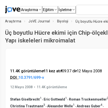
Araştırma
Eğitim
İşletme
Araştırma
JoVE Journal
Biyoloji
Üç boyutlu Hücre ekimi için Chip-ölçekl
Yapı iskeleleri mikroimalat
11.4K görüntüleme
•
11 kez atıf
•
09:37
dk
•
12 Mayıs 2008
DOI :
10.3791/699-v
•
12 Mayıs 2008
11.4K görüntüleme
1
1
,
,
Stefan Giselbrecht
Eric Gottwald
Roman Truckenmueller
3
1
4
,
,
,
Christina Trautmann
Alexander Welle
Andreas Guber