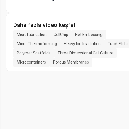
Daha fazla video keşfet
Microfabrication
CellChip
Hot Embossing
Micro Thermoforming
Heavy Ion Irradiation
Track Etchi
Polymer Scaffolds
Three Dimensional Cell Culture
Microcontainers
Porous Membranes