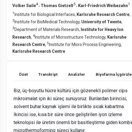
4
5
1
,
,
Volker Saile
Thomas Gietzelt
Karl-Friedrich Weibezahn
1
Institute for Biological Interfaces,
Karlsruhe Research Centre
,
2
Institute for BioMedical Technology,
University of Twente
,
3
Department of Materials Research,
Institute for Heavy Ion
4
Research
,
Institute of Microstructure Technology,
Karlsruhe
5
Research Centre
,
Institute for Micro Process Engineering,
Karlsruhe Research Centre
Özet
Transkript
Analizler
Biyofarma İçgörüle
Biz, üç-boyutlu hücre kültürü için gözenekli polimer cips
mikroimalat için iki süreç sunuyoruz. Bunlardan birincisi,
solvent buhar kaynak işlemi ile birlikte sıcak kabartma.
Ikincisi ise, kısa bir süre önce geliştirilen iyon izleme
teknolojisi ile üretim önemli bir basitleştirme giden komb
microthermoforming süreci kullanır.