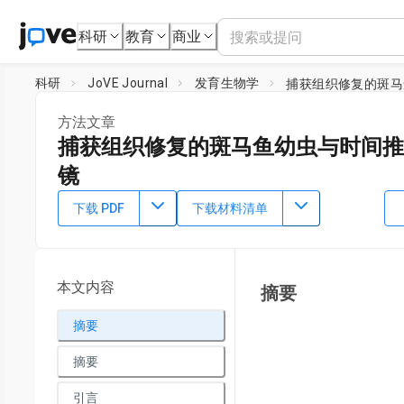
科研
教育
商业
科研
JoVE Journal
发育生物学
捕获组织修复的斑马
方法文章
捕获组织修复的斑马鱼幼虫与时间推
镜
DOI：
10.3791/52654
⸱
2015年1月31日
下载 PDF
下载材料清单
1
1
1
,
,
Thomas S. Lisse
Elizabeth A. Brochu
Sandra Rieger
1
Davis Center for Regenerative Biology and Medicine,
MDI Bi
本文内容
摘要
摘要
Loadi
摘要
引言