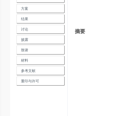
方案
结果
讨论
摘要
披露
致谢
Loadi
材料
参考文献
重印与许可