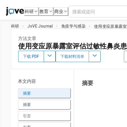
科研
教育
商业
科研
JoVE Journal
免疫学与感染
使用变应原暴露室
方法文章
使用变应原暴露室评估过敏性鼻炎患
DOI：
10.3791/64801
⸱
2023年3月3日
下载 PDF
下载材料清单
1
1
,
2
,
,
Magdalena Zemelka-Wiacek
Anna Kosowska
Marek 
1
Department of Clinical Immunology,
Wroclaw Medical Unive
Research Institute
本文内容
摘要
摘要
摘要
引言