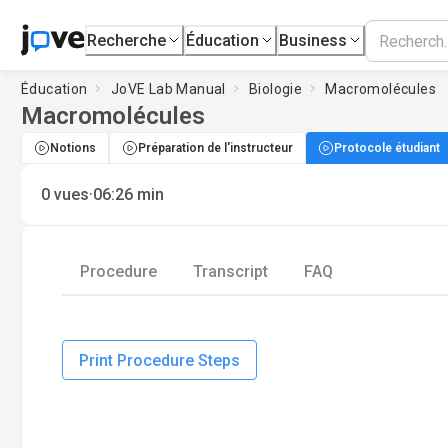
Recherche
Éducation
Business
Éducation
JoVE Lab Manual
Biologie
Macromolécules
Macromolécules
Notions
Préparation de l'instructeur
Protocole étudiant
·
0
vues
06:26
min
Procedure
Transcript
FAQ
Print Procedure Steps