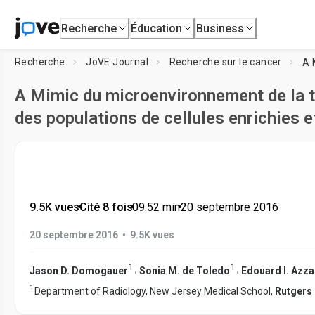
Recherche
Éducation
Business
Recherche
JoVE Journal
Recherche sur le cancer
A Mimic du microenvironnement de la 
des populations de cellules enrichies 
9.5K vues
•
Cité 8 fois
•
09:52
min
•
20 septembre 2016
•
20 septembre 2016
9.5K vues
1
1
,
,
Jason D. Domogauer
Sonia M. de Toledo
Edouard I. Azz
1
Department of Radiology, New Jersey Medical School,
Rutgers 