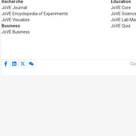
Recherche
Éducation
JoVE Journal
JoVE Core
JoVE Encyclopedia of Experiments
JoVE Science
JoVE Visualize
JoVE Lab Ma
Business
JoVE Quiz
JoVE Business
Co