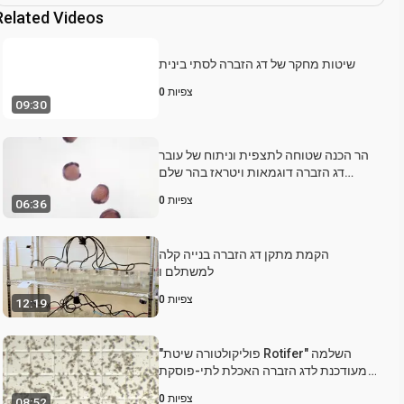
Related Videos
שיטות מחקר של דג הזברה לסתי בינית
צפיות
0
09:30
הר הכנה שטוחה לתצפית וניתוח של עובר
דג הזברה דוגמאות ויטראז בהר שלם
באתרו הכלאה
צפיות
0
06:36
הקמת מתקן דג הזברה בנייה קלה
למשתלם ו
צפיות
0
12:19
"פוליקולטורה שיטת Rotifer" השלמה
ומעודכנת לדג הזברה האכלת לתי-פוסקת
הראשונה
צפיות
0
08:52