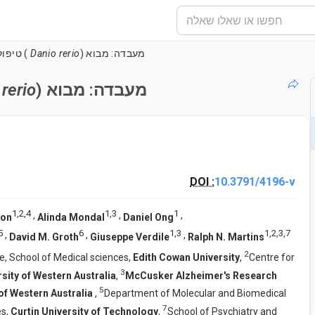
) מעבדה: מבוא
Danio rerio
טיפול קבוע ותחזוקה של דג זברה (
) מעבדה: מבוא
rerio
DOI :
10.3791/4196-v
1
,
2
,
4
1
,
3
1
,
,
,
son
Alinda Mondal
Daniel Ong
5
6
1
,
3
1
,
2
,
3
,
7
,
,
,
David M. Groth
Giuseppe Verdile
Ralph N. Martins
2
e, School of Medical sciences,
Edith Cowan University
,
Centre for
3
sity of Western Australia
,
McCusker Alzheimer's Research
5
 of Western Australia
,
Department of Molecular and Biomedical
7
es,
Curtin University of Technology
,
School of Psychiatry and