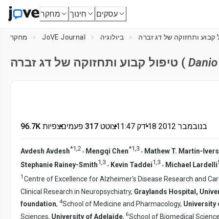
עסקים
חינוך
מחקר
ביולוגיה
JoVE Journal
מחקר
Danio 
טיפול קבוע ותחזוקה של דג זברה (
18 בנובמבר 2012
דק'
•
11:47
•
צוטט 317 פעמים
•
96.7K צפיות
*
1
,
2
*
1
,
3
,
,
Avdesh Avdesh
Mengqi Chen
Mathew T. Martin-Iver
1
,
3
1
,
3
,
,
Stephanie Rainey-Smith
Kevin Taddei
Michael Lardelli
1
Centre of Excellence for Alzheimer's Disease Research and Car
Clinical Research in Neuropsychiatry,
Graylands Hospital, Univer
4
foundation
,
School of Medicine and Pharmacology,
University
6
Sciences,
University of Adelaide
,
School of Biomedical Scienc