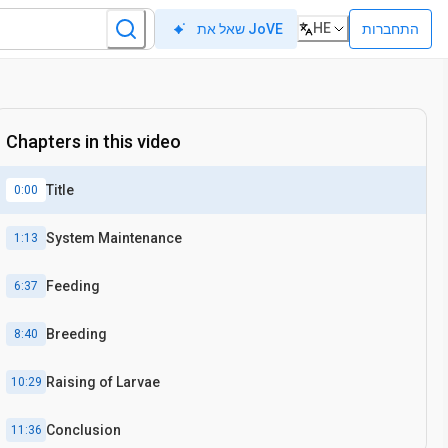
HE
התחברות
שאל את JoVE
Chapters in this video
Title
0:00
System Maintenance
1:13
Feeding
6:37
Breeding
8:40
Raising of Larvae
10:29
Conclusion
11:36