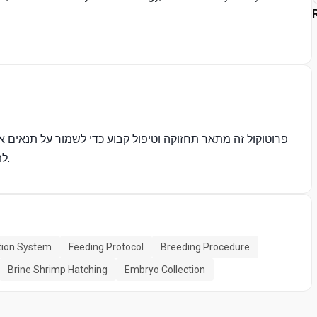
פרוטוקול זה מתאר תחזוקה וטיפול קבוע כדי לשמור על תנאים או
לתחזוקת מערכת, דיור רגיל, הזנה, רבייה, וגידול של זחלי דג זברה.
ation System
Feeding Protocol
Breeding Procedure
Brine Shrimp Hatching
Embryo Collection