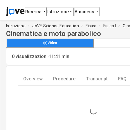
Ricerca
Istruzione
Business
Istruzione
JoVE Science Education
Fisica
Fisica I
Cin
Cinematica e moto parabolico
Video
·
0
visualizzazioni
11:41
min
Overview
Procedure
Transcript
FAQ
Loading...