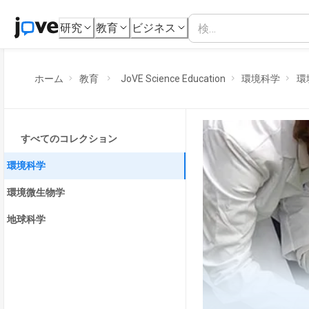
研究
教育
ビジネス
ホーム
教育
JoVE Science Education
環境科学
環
すべてのコレクション
環境科学
環境微生物学
地球科学