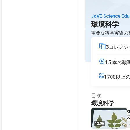
JoVE Science Edu
環境科学
重要な科学実験の
3
コレクシ
15
本の動
1700以
目次
環境科学
V
12:06