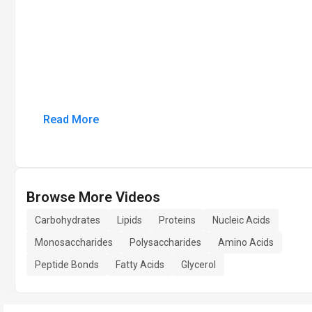
Read More
Browse More Videos
Carbohydrates
Lipids
Proteins
Nucleic Acids
Monosaccharides
Polysaccharides
Amino Acids
Peptide Bonds
Fatty Acids
Glycerol