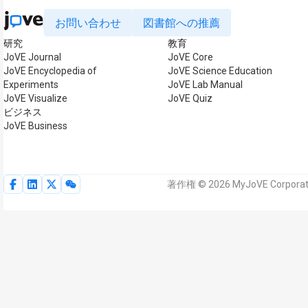
お問い合わせ
図書館への推薦
研究
教育
JoVE Journal
JoVE Core
JoVE Encyclopedia of
JoVE Science Education
Experiments
JoVE Lab Manual
JoVE Visualize
JoVE Quiz
ビジネス
JoVE Business
著作権 © 2026 MyJoVE Corp