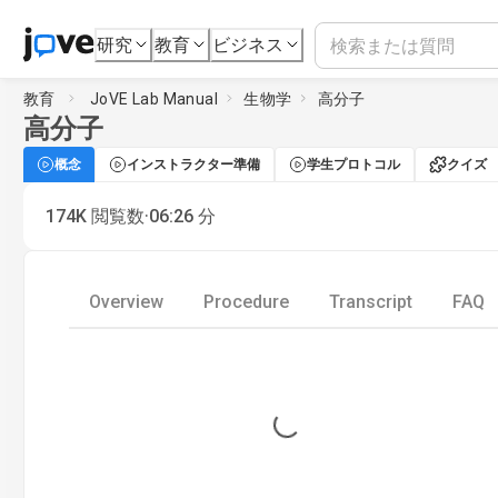
研究
教育
ビジネス
教育
JoVE Lab Manual
生物学
高分子
高分子
概念
インストラクター準備
学生プロトコル
クイズ
·
174K
閲覧数
06:26
分
Overview
Procedure
Transcript
FAQ
Loading...